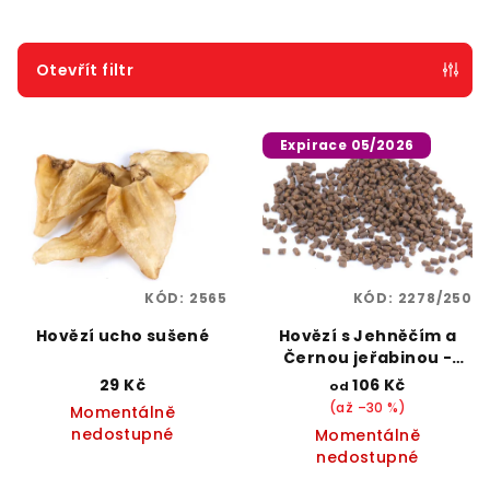
n
í
p
Otevřít filtr
r
V
o
Expirace 05/2026
ý
d
p
u
i
k
s
t
p
ů
KÓD:
2565
KÓD:
2278/250
r
o
Hovězí ucho sušené
Hovězí s Jehněčím a
Černou jeřabinou -
d
peletky 8mm - expirace
29 Kč
106 Kč
od
u
(až –30 %)
Momentálně
k
nedostupné
Momentálně
nedostupné
t