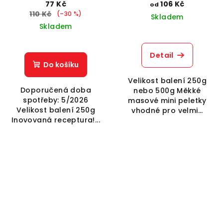
peletky 8mm - expirace
kuličky 12mm
77 Kč
106 Kč
od
110 Kč
(–30 %)
Skladem
Skladem
Detail
Do košíku
Velikost balení 250g
Doporučená doba
nebo 500g Měkké
spotřeby: 5/2026
masové mini peletky
Velikost balení 250g
vhodné pro velmi...
Inovovaná receptura!...