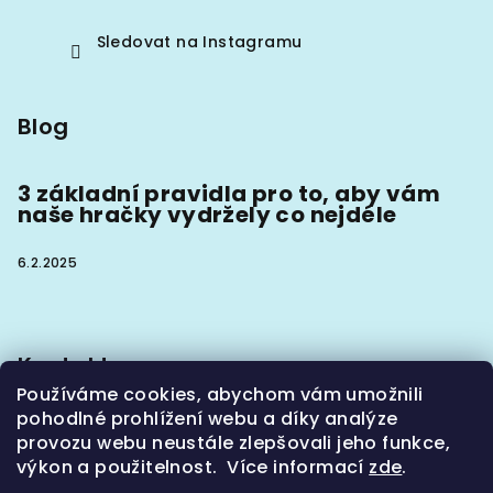
Sledovat na Instagramu
Blog
3 základní pravidla pro to, aby vám
naše hračky vydržely co nejdéle
6.2.2025
Kontakt
Používáme cookies, abychom vám umožnili
info
@
hoaxx.cz
pohodlné prohlížení webu a díky analýze
+420774302133
provozu webu neustále zlepšovali jeho funkce,
výkon a použitelnost. Více informací
zde
.