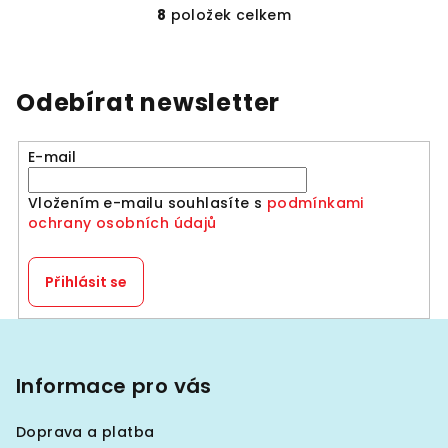
8
položek celkem
O
v
l
á
Odebírat newsletter
d
a
E-mail
c
í
Vložením e-mailu souhlasíte s
podmínkami
p
ochrany osobních údajů
r
v
k
Přihlásit se
y
v
Z
ý
á
p
p
Informace pro vás
i
a
s
Doprava a platba
u
t