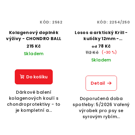
KÓD:
2562
KÓD:
2254/250
Kolagenový doplněk
Losos a arktický Krill -
výživy - CHONDRO BALL
kuličky 12mm -
expirace
215 Kč
78 Kč
od
112 Kč
(–30 %)
Skladem
Skladem
Do košíku
Detail
Dárkové balení
kolagenových koulí s
Doporučená doba
chondroprotektivy - to
spotřeby: 5/2026 Vařený
je kompletní a...
výrobek pro psy se
syrovým rybím...