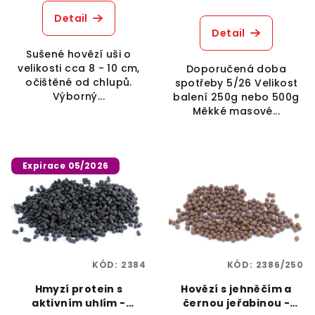
ů
Detail
Detail
Sušené hovězí uši o
velikosti cca 8 - 10 cm,
Doporučená doba
očištěné od chlupů.
spotřeby 5/26 Velikost
Výborný...
balení 250g nebo 500g
Měkké masové...
Expirace 05/2026
KÓD:
2384
KÓD:
2386/250
Hmyzí protein s
Hovězí s jehněčím a
aktivním uhlím -
černou jeřabinou -