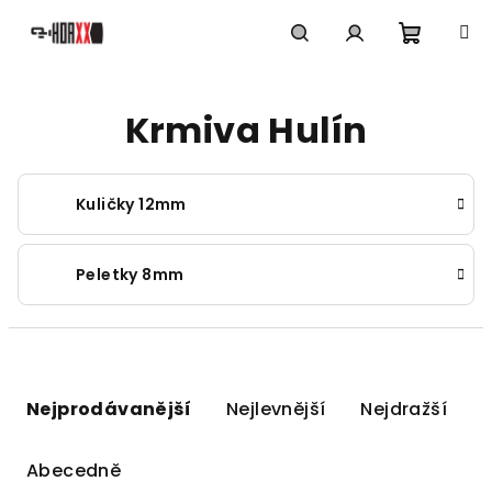
Přejít
na
obsah
Nákupn
Hledat
Přihlášení
Krmiva Hulín
košík
Kuličky 12mm
Peletky 8mm
Ř
a
Nejprodávanější
Nejlevnější
Nejdražší
z
e
Abecedně