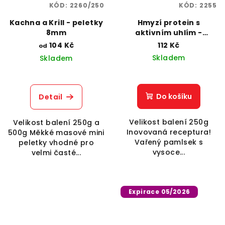
KÓD:
2260/250
KÓD:
2255
Kachna a Krill - peletky
Hmyzí protein s
8mm
aktivním uhlím -
kuličky 12mm
104 Kč
112 Kč
od
Skladem
Skladem
Do košíku
Detail
Velikost balení 250g
Velikost balení 250g a
Inovovaná receptura!
500g Měkké masové mini
Vařený pamlsek s
peletky vhodné pro
vysoce...
velmi časté...
Expirace 05/2026