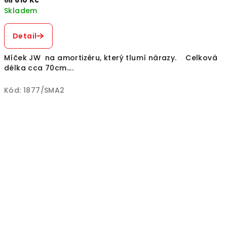
610 Kč
od
Skladem
Detail
Míček JW na amortizéru, který tlumí nárazy. Celková
délka cca 70cm....
Kód:
1877/SMA2