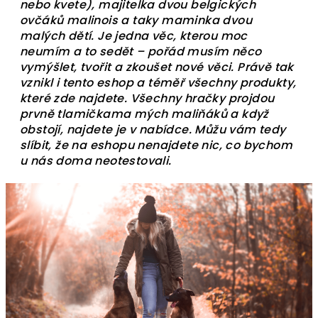
nebo kvete), majitelka dvou belgických
ovčáků malinois a taky maminka dvou
malých dětí. Je jedna věc, kterou moc
neumím a to sedět – pořád musím něco
vymýšlet, tvořit a zkoušet nové věci. Právě tak
vznikl i tento eshop a téměř všechny produkty,
které zde najdete. Všechny hračky projdou
prvně tlamičkama mých maliňáků a když
obstojí, najdete je v nabídce. Můžu vám tedy
slíbit, že na eshopu nenajdete nic, co bychom
u nás doma neotestovali.