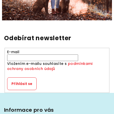
Odebírat newsletter
E-mail
Vložením e-mailu souhlasíte s
podmínkami
ochrany osobních údajů
Přihlásit se
Z
á
p
Informace pro vás