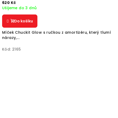
620 Kč
Ušijeme do 3 dnů
Do košíku
Míček Chuckit Glow s ručkou z amortizéru, který tlumí
nárazy,...
Kód:
2165