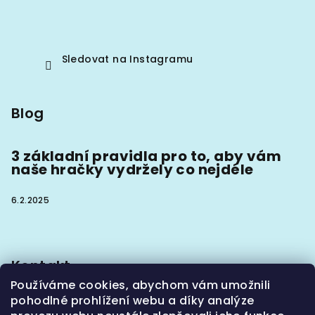
Sledovat na Instagramu
Blog
3 základní pravidla pro to, aby vám
naše hračky vydržely co nejdéle
6.2.2025
Kontakt
Používáme cookies, abychom vám umožnili
info
@
hoaxx.cz
pohodlné prohlížení webu a díky analýze
+420774302133