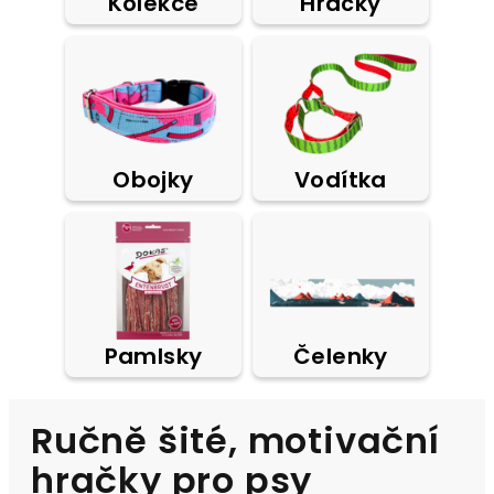
Kolekce
Hračky
Obojky
Vodítka
Pamlsky
Čelenky
Ručně šité, motivační
hračky pro psy