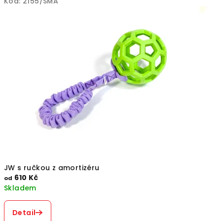
Kód:
2155/SMA
JW s ručkou z amortizéru
610 Kč
od
Skladem
Detail