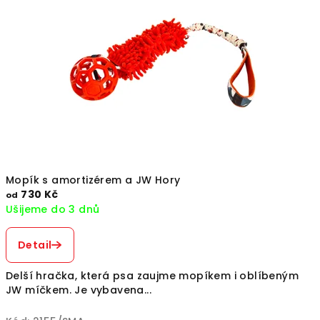
Mopík s amortizérem a JW Hory
730 Kč
od
Ušijeme do 3 dnů
Detail
Delší hračka, která psa zaujme mopíkem i oblíbeným
JW míčkem. Je vybavena...