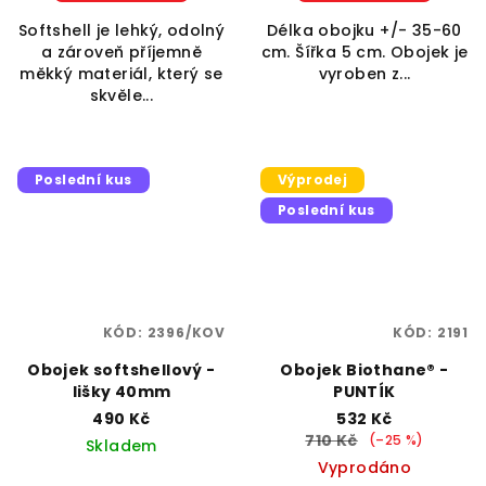
Softshell je lehký, odolný
Délka obojku +/- 35-60
a zároveň příjemně
cm. Šířka 5 cm. Obojek je
měkký materiál, který se
vyroben z...
skvěle...
Poslední kus
Výprodej
Poslední kus
KÓD:
2396/KOV
KÓD:
2191
Obojek softshellový -
Obojek Biothane® -
lišky 40mm
PUNTÍK
490 Kč
532 Kč
710 Kč
(–25 %)
Skladem
Vyprodáno