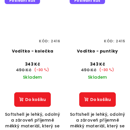
Poslední kus
Poslední kus
KÓD:
2416
KÓD:
2415
Vodítko - kolečka
Vodítko - puntíky
343 Kč
343 Kč
490 Kč
490 Kč
(–30 %)
(–30 %)
Skladem
Skladem
Do košíku
Do košíku
Softshell je lehký, odolný
Softshell je lehký, odolný
a zároveň příjemně
a zároveň příjemně
měkký materiál, který se
měkký materiál, který se