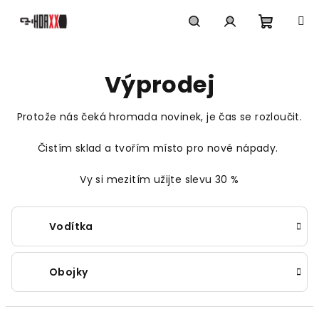
Přejít
na
obsah
Nákupn
Hledat
Přihlášení
Výprodej
košík
Protože nás čeká hromada novinek, je čas se rozloučit.
Čistím sklad a tvořím místo pro nové nápady.
Vy si mezitím užijte slevu 30 %
Vodítka
Obojky