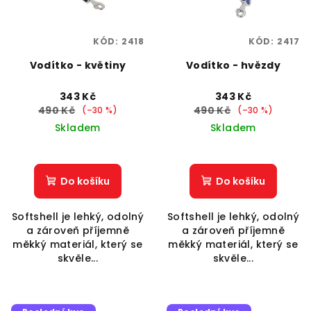
KÓD:
2418
KÓD:
2417
Vodítko - květiny
Vodítko - hvězdy
343 Kč
343 Kč
490 Kč
490 Kč
(–30 %)
(–30 %)
Skladem
Skladem
Do košíku
Do košíku
Softshell je lehký, odolný
Softshell je lehký, odolný
a zároveň příjemně
a zároveň příjemně
měkký materiál, který se
měkký materiál, který se
skvěle...
skvěle...