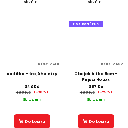
skvěle...
skvěle...
Poslední kus
KÓD:
2414
KÓD:
2402
Vodítko - trojúhelníky
Obojek šířka 5cm -
Pejsci Hoaxx
343 Kč
367 Kč
490 Kč
490 Kč
(–30 %)
(–25 %)
Skladem
Skladem
Do košíku
Do košíku