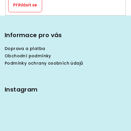
ý
Přihlásit se
p
i
Z
s
á
u
p
Informace pro vás
a
Doprava a platba
t
Obchodní podmínky
í
Podmínky ochrany osobních údajů
Instagram