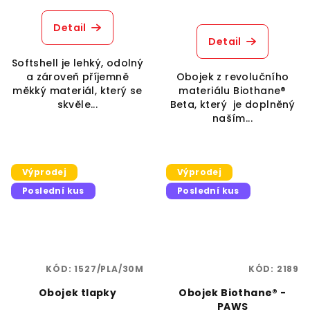
Detail
Detail
Softshell je lehký, odolný
a zároveň příjemně
Obojek z revolučního
měkký materiál, který se
materiálu Biothane®
skvěle...
Beta, který je doplněný
naším...
Výprodej
Výprodej
Poslední kus
Poslední kus
KÓD:
1527/PLA/30M
KÓD:
2189
Obojek tlapky
Obojek Biothane® -
PAWS