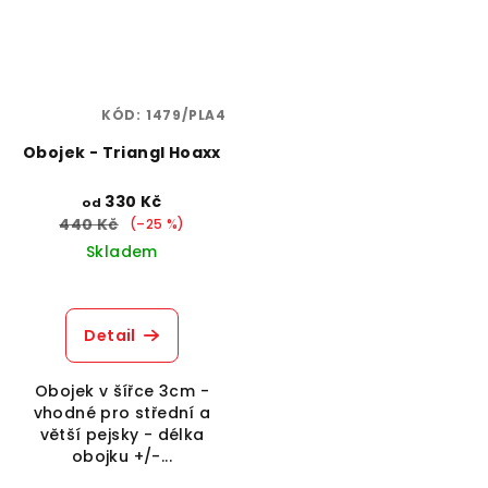
KÓD:
1479/PLA4
Obojek - Triangl Hoaxx
330 Kč
od
440 Kč
(–25 %)
Skladem
Detail
Obojek v šířce 3cm -
vhodné pro střední a
větší pejsky - délka
obojku +/-...