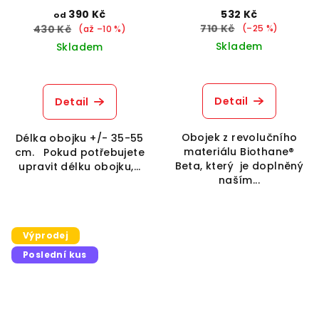
390 Kč
532 Kč
od
710 Kč
430 Kč
(–25 %)
(až –10 %)
Skladem
Skladem
Detail
Detail
Obojek z revolučního
Délka obojku +/- 35-55
materiálu Biothane®
cm. Pokud potřebujete
Beta, který je doplněný
upravit délku obojku,...
naším...
Výprodej
Poslední kus