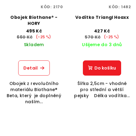
KÓD:
2170
KÓD:
1482
Obojek Biothane® -
Vodítko Triangl Hoaxx
HORY
495 Kč
427 Kč
660 Kč
570 Kč
(–25 %)
(–25 %)
Skladem
Ušijeme do 3 dnů
Detail
Do košíku
Obojek z revolučního
Šířka 2,5cm - vhodné
materiálu Biothane®
pro střední a větší
Beta, který je doplněný
pejsky Délka vodítka...
naším...