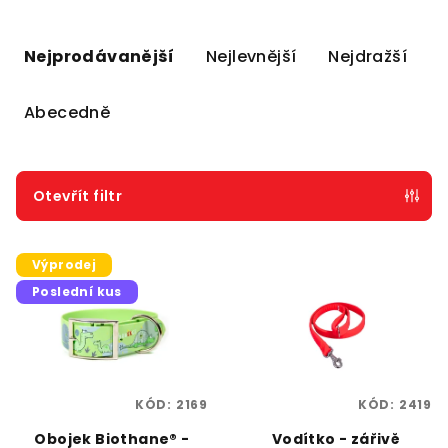
Ř
a
Nejprodávanější
Nejlevnější
Nejdražší
z
e
Abecedně
n
í
p
Otevřít filtr
r
V
o
Výprodej
ý
d
Poslední kus
p
u
i
k
s
t
p
ů
KÓD:
2169
KÓD:
2419
r
o
Obojek Biothane® -
Vodítko - zářivě