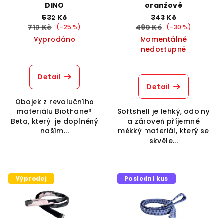
DINO
oranžové
d
532 Kč
343 Kč
u
710 Kč
490 Kč
(–25 %)
(–30 %)
k
Vyprodáno
Momentálně
nedostupné
t
ů
Detail
Detail
Obojek z revolučního
materiálu Biothane®
Softshell je lehký, odolný
Beta, který je doplněný
a zároveň příjemně
naším...
měkký materiál, který se
skvěle...
Výprodej
Poslední kus