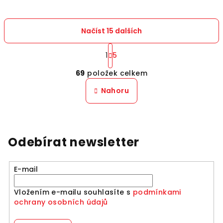
Načíst 15 dalších
S
t
1
5
O
r
69
položek celkem
á
v
n
l
Nahoru
k
á
o
d
v
a
á
n
c
Odebírat newsletter
í
í
p
r
E-mail
v
k
Vložením e-mailu souhlasíte s
podmínkami
y
ochrany osobních údajů
v