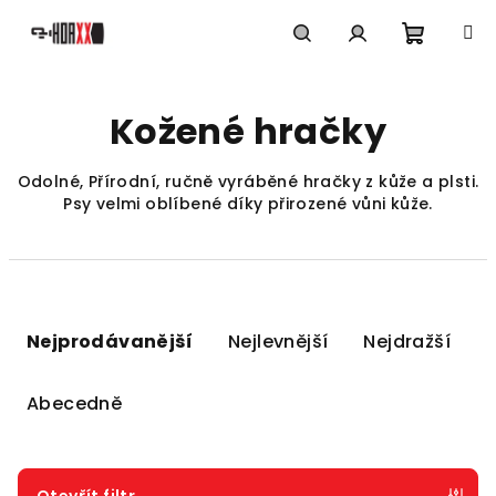
Přejít
na
obsah
Nákupn
Hledat
Přihlášení
Kožené hračky
košík
Odolné, Přírodní, ručně vyráběné hračky z kůže a plsti.
Psy velmi oblíbené díky přirozené vůni kůže.
Ř
a
Nejprodávanější
Nejlevnější
Nejdražší
z
e
Abecedně
n
í
p