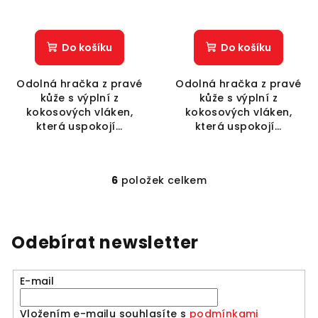
Do košíku
Do košíku
Odolná hračka z pravé
Odolná hračka z pravé
kůže s výplní z
kůže s výplní z
kokosových vláken,
kokosových vláken,
která uspokojí...
která uspokojí...
6
položek celkem
O
v
l
á
Odebírat newsletter
d
a
E-mail
c
í
Vložením e-mailu souhlasíte s
podmínkami
p