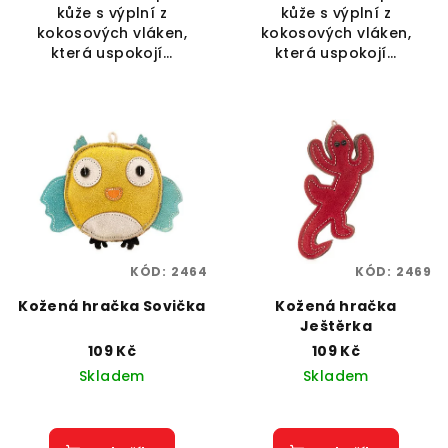
kůže s výplní z
kůže s výplní z
kokosových vláken,
kokosových vláken,
která uspokojí...
která uspokojí...
KÓD:
2464
KÓD:
2469
Kožená hračka Sovička
Kožená hračka
Ještěrka
109 Kč
109 Kč
Skladem
Skladem