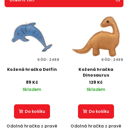
Otevřít filtr
r
V
o
ý
d
p
u
i
k
s
t
p
ů
KÓD:
2468
KÓD:
2465
r
o
Kožená hračka Delfín
Kožená hračka
Dinosaurus
d
89 Kč
129 Kč
u
Skladem
Skladem
k
t
ů
Do košíku
Do košíku
Odolná hračka z pravé
Odolná hračka z pravé