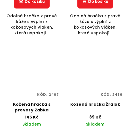
Do košíku
Do košíku
Odolná hračka z pravé
Odolná hračka z pravé
kůže s výplní z
kůže s výplní z
kokosových vláken,
kokosových vláken,
která uspokojí...
která uspokojí...
KÓD:
2467
KÓD:
2466
Kožená hračka s
Kožená hračka Žralok
provazy Žabka
145 Kč
89 Kč
Skladem
Skladem