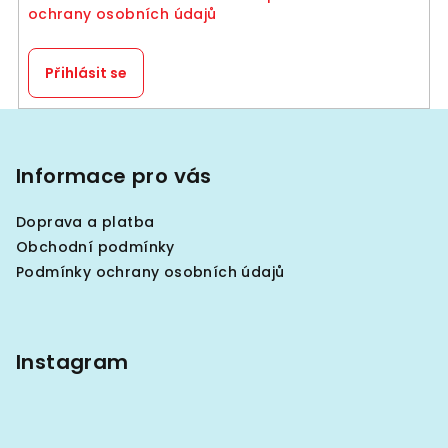
ochrany osobních údajů
r
v
k
Přihlásit se
y
v
Z
ý
á
p
p
Informace pro vás
i
a
s
Doprava a platba
u
t
Obchodní podmínky
í
Podmínky ochrany osobních údajů
Instagram