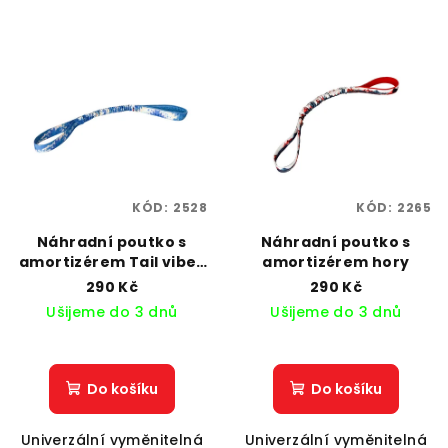
KÓD:
2528
KÓD:
2265
Náhradní poutko s
Náhradní poutko s
amortizérem Tail vibes
amortizérem hory
only
290 Kč
290 Kč
Ušijeme do 3 dnů
Ušijeme do 3 dnů
Do košíku
Do košíku
Univerzální vyměnitelná
Univerzální vyměnitelná