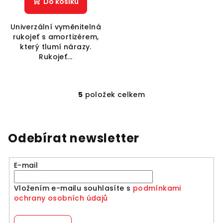
Do košíku
Univerzální vyměnitelná
rukojeť s amortizérem,
který tlumí nárazy.
Rukojeť...
5
položek celkem
O
v
l
á
Odebírat newsletter
d
a
E-mail
c
í
Vložením e-mailu souhlasíte s
podmínkami
p
ochrany osobních údajů
r
v