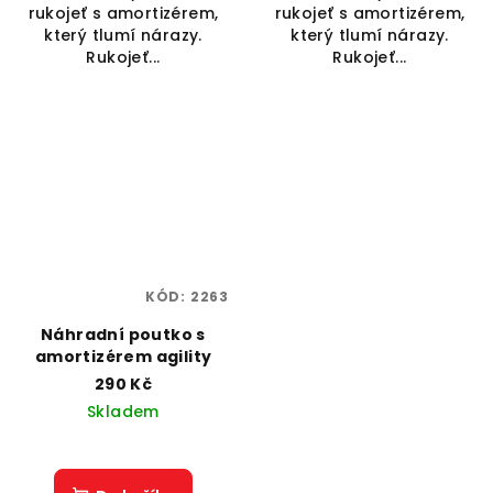
rukojeť s amortizérem,
rukojeť s amortizérem,
který tlumí nárazy.
který tlumí nárazy.
Rukojeť...
Rukojeť...
KÓD:
2263
Náhradní poutko s
amortizérem agility
290 Kč
Skladem