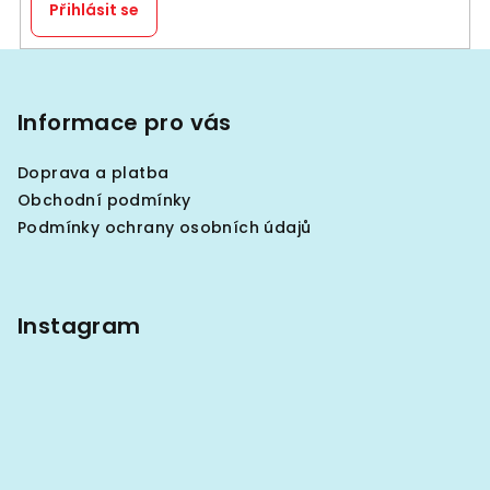
k
Přihlásit se
y
v
Z
ý
á
p
p
Informace pro vás
i
a
s
Doprava a platba
u
t
Obchodní podmínky
í
Podmínky ochrany osobních údajů
Instagram