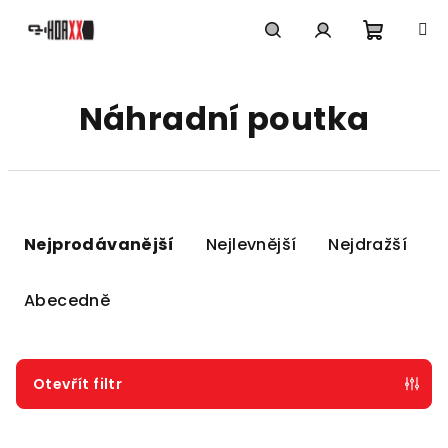
Přejít
na
obsah
Nákupn
Hledat
Přihlášení
Náhradní poutka
košík
Ř
a
Nejprodávanější
Nejlevnější
Nejdražší
z
e
Abecedně
n
í
p
Otevřít filtr
r
V
o