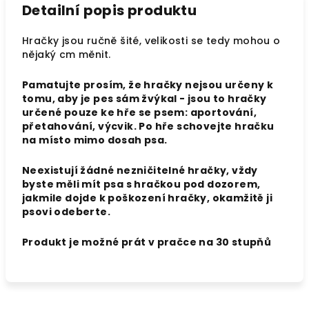
Detailní popis produktu
Hračky jsou ručně šité, velikosti se tedy mohou o
nějaký cm měnit.
Pamatujte prosím, že hračky nejsou určeny k
tomu, aby je pes sám žvýkal - jsou to hračky
určené pouze ke hře se psem: aportování,
přetahování, výcvik. Po hře schovejte hračku
na místo mimo dosah psa.
Neexistují žádné nezničitelné hračky, vždy
byste měli mít psa s hračkou pod dozorem,
jakmile dojde k poškození hračky, okamžitě ji
psovi odeberte.
Produkt je možné prát v pračce na 30 stupňů