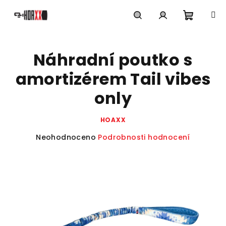
Přejít
na
obsah
Nákupn
Hledat
Přihlášení
Náhradní poutko s
košík
amortizérem Tail vibes
only
HOAXX
Průměrné
Neohodnoceno
Podrobnosti hodnocení
hodnocení
produktu
je
0,0
z
5
hvězdiček.