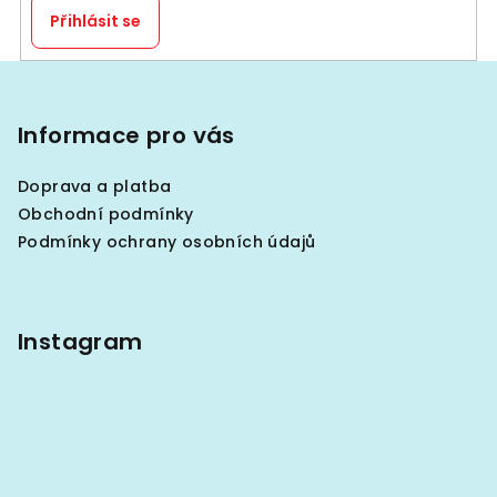
Přihlásit se
Z
á
p
Informace pro vás
a
Doprava a platba
t
Obchodní podmínky
í
Podmínky ochrany osobních údajů
Instagram