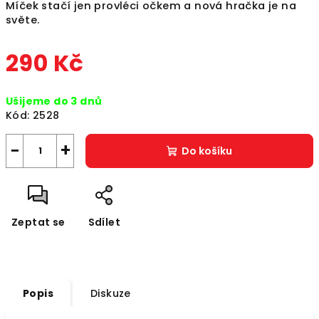
Míček stačí jen provléci očkem a nová hračka je na
světe.
290 Kč
Měrná
Ušijeme do 3 dnů
cena:
Kód:
2528
−
+
Do košíku
Zeptat se
Sdílet
Popis
Diskuze