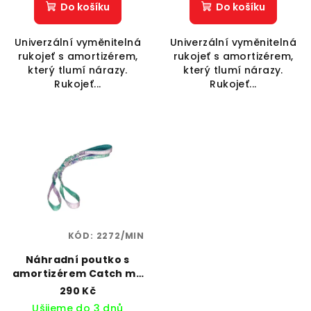
Do košíku
Do košíku
Univerzální vyměnitelná
Univerzální vyměnitelná
rukojeť s amortizérem,
rukojeť s amortizérem,
který tlumí nárazy.
který tlumí nárazy.
Rukojeť...
Rukojeť...
KÓD:
2272/MIN
Náhradní poutko s
amortizérem Catch me
If you can
290 Kč
Ušijeme do 3 dnů