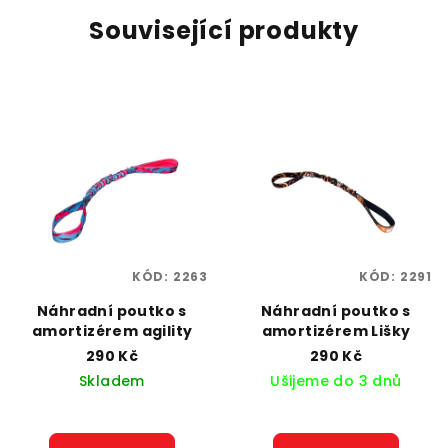
Související produkty
KÓD:
2263
KÓD:
2291
Náhradní poutko s
Náhradní poutko s
amortizérem agility
amortizérem Lišky
290 Kč
290 Kč
Skladem
Ušijeme do 3 dnů