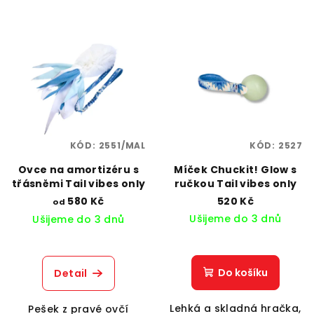
KÓD:
2551/MAL
KÓD:
2527
Ovce na amortizéru s
Míček Chuckit! Glow s
třásněmi Tail vibes only
ručkou Tail vibes only
580 Kč
520 Kč
od
Ušijeme do 3 dnů
Ušijeme do 3 dnů
Do košíku
Detail
Lehká a skladná hračka,
Pešek z pravé ovčí