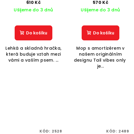
only
610 Kč
570 Kč
Ušijeme do 3 dnů
Ušijeme do 3 dnů
Do košíku
Do košíku
Lehká a skladná hračka,
Mop s amortizérem v
která buduje vztah mezi
našem originálním
vámi a vaším psem. ...
designu Tail vibes only
je...
KÓD:
2528
KÓD:
2489