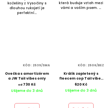
která buduje vztah mezi
kožešiny z Vysočiny s
vámi a vaším psem. ...
dlouhou rukojetí je
perfektní...
KÓD:
2539/SMA
KÓD:
2506/BEZ
Ovečka s amortizérem
Králík zapletený s
a JW Tail vibes only
fleecem cop Tail vibes
only
730 Kč
620 Kč
od
Ušijeme do 3 dnů
Ušijeme do 3 dnů