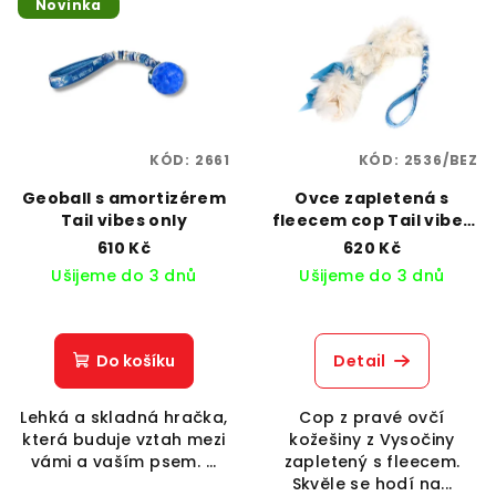
Novinka
ý
d
p
u
i
k
s
t
p
ů
KÓD:
2661
KÓD:
2536/BEZ
r
o
Geoball s amortizérem
Ovce zapletená s
Tail vibes only
fleecem cop Tail vibes
d
only
610 Kč
620 Kč
u
Ušijeme do 3 dnů
Ušijeme do 3 dnů
k
t
ů
Do košíku
Detail
Lehká a skladná hračka,
Cop z pravé ovčí
která buduje vztah mezi
kožešiny z Vysočiny
vámi a vaším psem. ...
zapletený s fleecem.
Skvěle se hodí na...