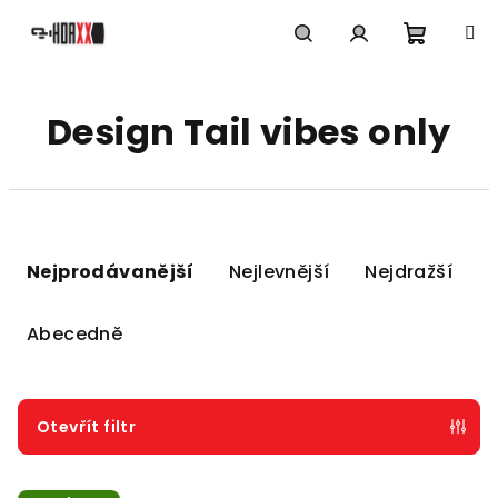
Přejít
na
obsah
Nákupn
Hledat
Přihlášení
Design Tail vibes only
košík
Ř
a
Nejprodávanější
Nejlevnější
Nejdražší
z
e
Abecedně
n
í
p
Otevřít filtr
r
V
o