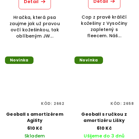
Detail
Detail
Cop z pravé králičí
Hračka, která psa
kožešiny z Vysočiny
zaujme jak už pravou
zapletený s
ovčí kožešinkou, tak
fleecem. Náš...
oblíbeným JW...
Novinka
Novinka
KÓD:
2662
KÓD:
2658
Geoball s amortizérem
Geoball s ručkou z
Agility
amortizéru Lišky
610 Kč
610 Kč
Skladem
Ušijeme do 3 dnů