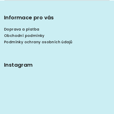
i
Z
s
á
u
p
Informace pro vás
a
Doprava a platba
t
Obchodní podmínky
í
Podmínky ochrany osobních údajů
Instagram