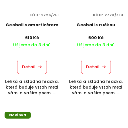
KÓD:
2726/ZEL
KÓD:
2723/ZLU
Geoball s amortizérem
Geoball s ručkou
610 Kč
600 Kč
Ušijeme do 3 dnů
Ušijeme do 3 dnů
Detail
Detail
Lehká a skladná hračka,
Lehká a skladná hračka,
která buduje vztah mezi
která buduje vztah mezi
vámi a vaším psem. ...
vámi a vaším psem. ...
Novinka