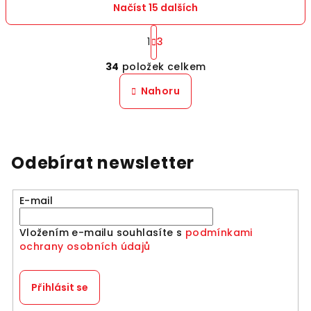
Načíst 15 dalších
S
t
1
3
O
r
34
položek celkem
á
v
n
l
Nahoru
k
á
o
d
v
a
á
n
c
Odebírat newsletter
í
í
p
r
E-mail
v
k
Vložením e-mailu souhlasíte s
podmínkami
y
ochrany osobních údajů
v
ý
Přihlásit se
p