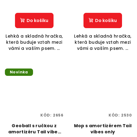
Do košíku
Do košíku
Lehká a skladná hračka,
Lehká a skladná hračka,
která buduje vztah mezi
která buduje vztah mezi
vámi a vaším psem. ...
vámi a vaším psem. ...
Novinka
KÓD:
2656
KÓD:
2530
Geoball s ručkou z
Mop s amortizérem Tail
amortizéru Tail vibes
vibes only