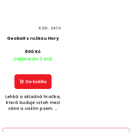
KÓD:
2670
Geoball s ručkou Hory
600 Kč
Ušijeme do 3 dnů
Do košíku
Lehká a skladná hračka,
která buduje vztah mezi
vámi a vaším psem. ...