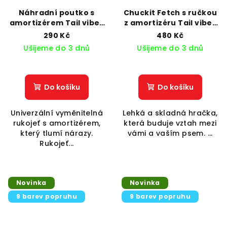
Náhradní poutko s
Chuckit Fetch s ručkou
amortizérem Tail vibes
z amortizéru Tail vibes
only
only
290 Kč
480 Kč
Ušijeme do 3 dnů
Ušijeme do 3 dnů
Do košíku
Do košíku
Univerzální vyměnitelná
Lehká a skladná hračka,
rukojeť s amortizérem,
která buduje vztah mezi
který tlumí nárazy.
vámi a vaším psem. ...
Rukojeť...
Novinka
Novinka
9 barev popruhu
9 barev popruhu