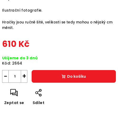
Ilustrační fotografie.
Hračky jsou ručně šité, velikosti se tedy mohou o nějaký cm
měnit.
610 Kč
Měrná
Ušijeme do 3 dnů
cena:
Kód:
2664
−
+
Do košíku
Zeptat se
Sdílet