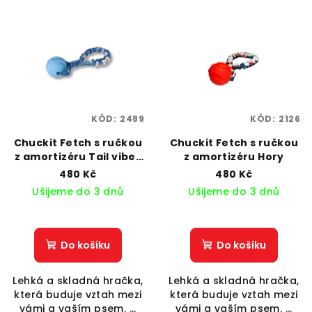
KÓD:
2489
KÓD:
2126
Chuckit Fetch s ručkou
Chuckit Fetch s ručkou
z amortizéru Tail vibes
z amortizéru Hory
only
480 Kč
480 Kč
Ušijeme do 3 dnů
Ušijeme do 3 dnů
Do košíku
Do košíku
Lehká a skladná hračka,
Lehká a skladná hračka,
která buduje vztah mezi
která buduje vztah mezi
vámi a vaším psem. ...
vámi a vaším psem. ...