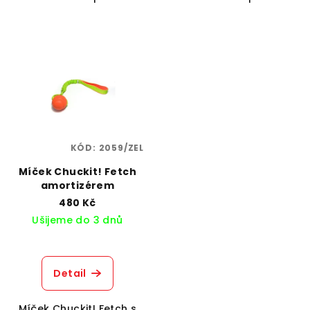
KÓD:
2059/ZEL
Míček Chuckit! Fetch
amortizérem
480 Kč
Ušijeme do 3 dnů
Detail
Míček Chuckit! Fetch s