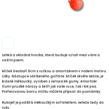
Lehká a skladná hračka, která buduje vztah mezi vámi a
vaším psem.
Míček Geoball 6cm s ručkou a amortizérem v našem motivu
Lišky. Nástupce oblíbeného golfáče. Míček skvěle skáče, je
krásně měkoučký, vyroben z netoxické gumy. Amortizér
tlumí prudké nárazy a šetří jak vaše ruce, tak i krk psa.
Preferovanou barvu míčku můžete připsat do poznámky.
Rukojeť je podšitá měkoučkým softshellem, neřeže tedy do
ruky.