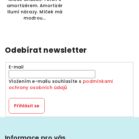
amortizérem. Amortizér
tlumí nárazy. Míček má
modrou...
Odebírat newsletter
E-mail
Vložením e-mailu souhlasíte s
podmínkami
ochrany osobních údajů
Přihlásit se
Z
á
p
Informace pro vás