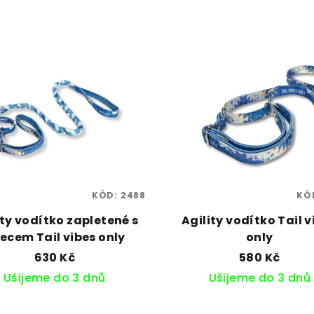
KÓD:
2488
KÓ
ity vodítko zapletené s
Agility vodítko Tail v
eecem Tail vibes only
only
630 Kč
580 Kč
Ušijeme do 3 dnů
Ušijeme do 3 dnů