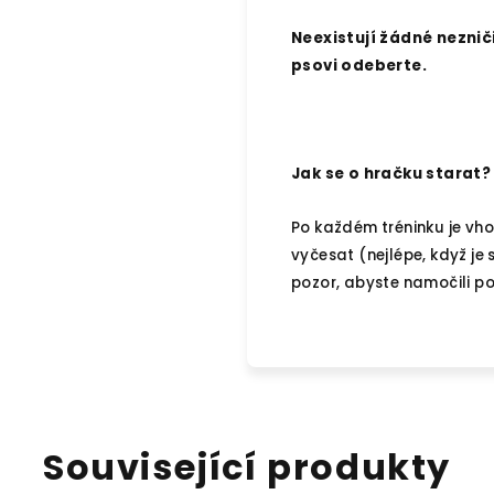
Neexistují žádné neznič
psovi odeberte.
Jak se o hračku starat?
Po každém tréninku je vho
vyčesat (nejlépe, když je
pozor, abyste namočili po
Související produkty