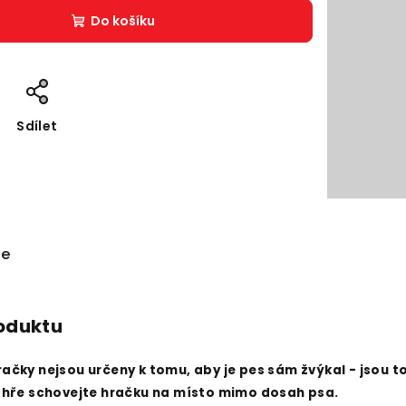
Do košíku
Sdílet
ze
roduktu
ačky nejsou určeny k tomu, aby je pes sám žvýkal - jsou t
o hře schovejte hračku na místo mimo dosah psa.