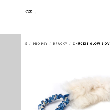
Přejít
na
CZK
obsah
/
PRO PSY
/
HRAČKY
/
CHUCKIT GLOW S OV
DOMŮ