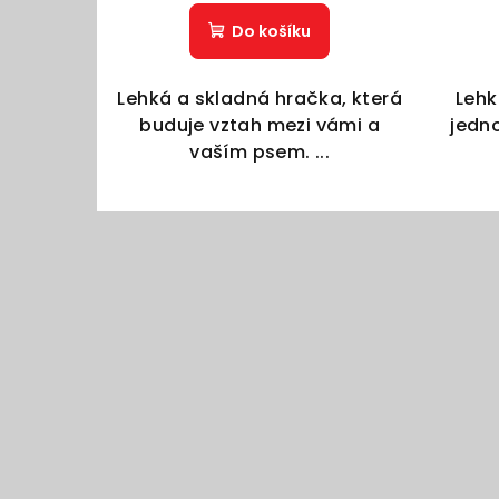
Do košíku
Lehká a skladná hračka, která
Lehk
buduje vztah mezi vámi a
jedno
vaším psem. ...