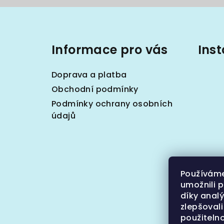
Z
á
Informace pro vás
Ins
p
a
Doprava a platba
t
Obchodní podmínky
Podmínky ochrany osobních
í
údajů
Používám
umožnili 
díky anal
zlepšovali
S
použiteln