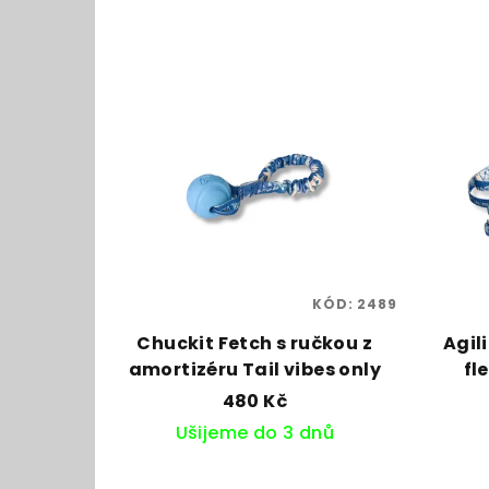
KÓD:
2489
Chuckit Fetch s ručkou z
Agil
amortizéru Tail vibes only
fl
480 Kč
Ušijeme do 3 dnů