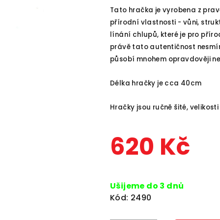
z
Tato hračka je vyrobena z prav
5
přírodní vlastnosti - vůni, stru
hvězdiček.
línání chlupů, které je pro přír
právě tato autentičnost nesmír
působí mnohem opravdověji ne
Délka hračky je cca 40cm
Hračky jsou ručně šité, velikos
620 Kč
Měrná
cena:
Ušijeme do 3 dnů
Kód:
2490