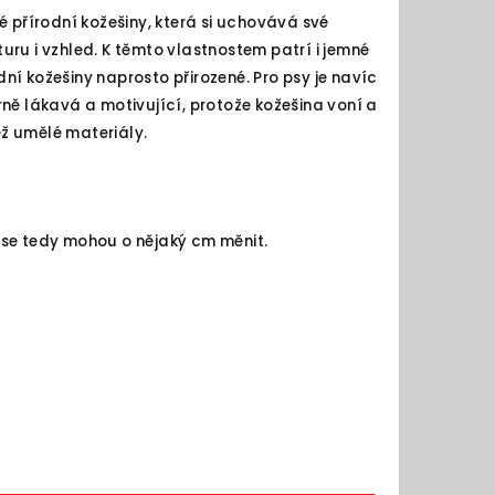
é přírodní kožešiny, která si uchovává své
kturu i vzhled. K těmto vlastnostem patrí i jemné
odní kožešiny naprosto přirozené. Pro psy je navíc
ně lákavá a motivující, protože kožešina voní a
ž umělé materiály.
ti se tedy mohou o nějaký cm měnit.