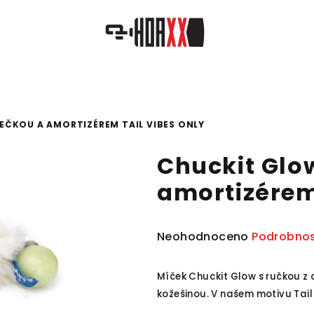
EČKOU A AMORTIZÉREM TAIL VIBES ONLY
Chuckit Glo
amortizérem 
Průměrné
Neohodnoceno
Podrobnos
hodnocení
produktu
Míček Chuckit Glow s ručkou z 
je
kožešinou. V našem motivu Tail 
0,0