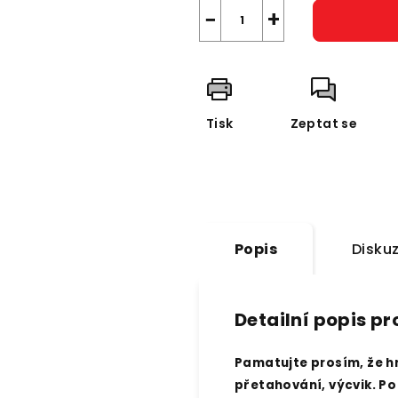
−
+
Tisk
Zeptat se
Popis
Disku
Detailní popis p
Pamatujte prosím, že hr
přetahování, výcvik. P