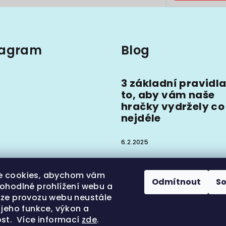
tagram
Blog
3 základní pravidla
to, aby vám naše
hračky vydržely co
nejdéle
6.2.2025
e cookies, abychom vám
Odmítnout
S
pohodlné prohlížení webu a
ýze provozu webu neustále
 jeho funkce, výkon a
ledovat na Instagramu
ost. Více informací
zde
.