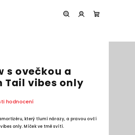
Hledat
Přihlášení
Nákupní
košík
w s ovečkou a
Tail vibes only
ti hodnocení
amortizéru, který tlumí nárazy, a pravou ovčí
vibes only. Míček ve tmě svítí.