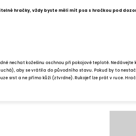
itelné hračky, vždy byste měli mít psa s hračkou pod dozo
dné nechat kožešinu oschnou při pokojové teplotě. Nedávejte k
 suchá), aby se vrátila do původního stavu. Pokud by to nesta
uze srst a ne přímo kůži (ztvrdne). Rukojeť lze prát v ruce. Hra