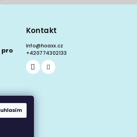
Kontakt
info
@
hoaxx.cz
 pro
+420774302133
ouhlasím