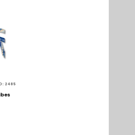
D:
2485
ibes