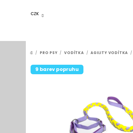
Přejít
na
CZK
obsah
/
PRO PSY
/
VODÍTKA
/
AGILITY VODÍTKA
/
DOMŮ
9 barev popruhu