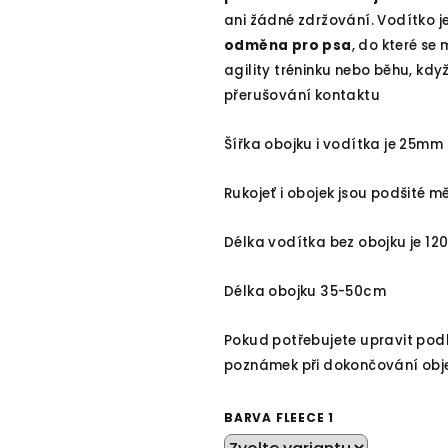
0,0
ani žádné zdržování. Vodítko j
z
odměna pro psa
, do které se
5
agility tréninku nebo běhu, kd
hvězdiček.
přerušování kontaktu
Šířka obojku i vodítka je 25mm
Rukojeť i obojek jsou podšité 
Délka vodítka bez obojku je 1
Délka obojku 35-50cm
Pokud potřebujete upravit pod
poznámek při dokončování ob
BARVA FLEECE 1