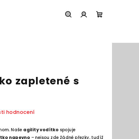
Hledat
Přihlášení
Nákupní
košík
tko zapletené s
ti hodnocení
ednom. Naše
agility vodítko
spojuje
ítko napevno
– nejsou zde žádné přezky, tudíž