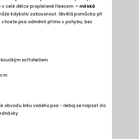
e v celé délce propletené fleecem
– měkká
 může kdykoliv zakousnout. Skvělá pomůcka při
yž chcete psa odměnit přímo v pohybu, bez
měkoučkým softshellem
20cm
le obvodu krku vašeho psa - neboj se napsat do
jednávky