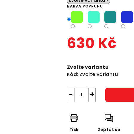
BARVA POPRUHU
630 Kč
Měrná
cena:
Zvolte variantu
Kód:
Zvolte variantu
−
+
Tisk
Zeptat se