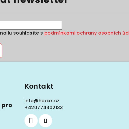
mailu souhlasíte s
podmínkami ochrany osobních úd
Kontakt
info
@
hoaxx.cz
 pro
+420774302133