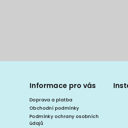
Z
á
Informace pro vás
Ins
p
a
Doprava a platba
t
Obchodní podmínky
Podmínky ochrany osobních
í
údajů