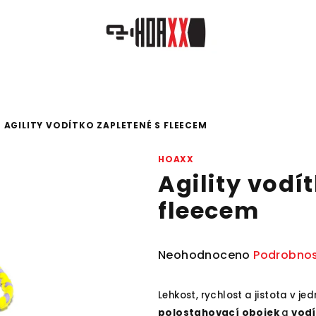
AGILITY VODÍTKO ZAPLETENÉ S FLEECEM
HOAXX
Agility vodí
fleecem
Průměrné
Neohodnoceno
Podrobnos
hodnocení
produktu
Lehkost, rychlost a jistota v j
je
polostahovací obojek
a
vod