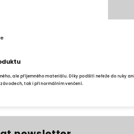
ze
roduktu
ného, ale příjemného materiálu. Díky podšití neřeže do ruky a
 závodech, tak i při normálním venčení.
at newsletter