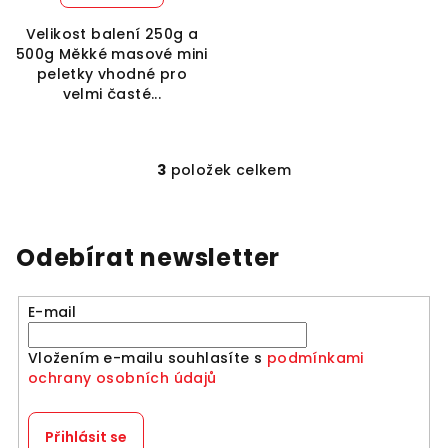
Velikost balení 250g a
500g Měkké masové mini
peletky vhodné pro
velmi časté...
3
položek celkem
O
v
l
á
Odebírat newsletter
d
a
E-mail
c
í
Vložením e-mailu souhlasíte s
podmínkami
p
ochrany osobních údajů
r
v
k
Přihlásit se