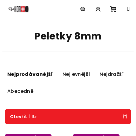
Přejít
na
obsah
Nákupn
Hledat
Přihlášení
Peletky 8mm
košík
Ř
a
Nejprodávanější
Nejlevnější
Nejdražší
z
e
Abecedně
n
í
p
Otevřít filtr
r
V
o