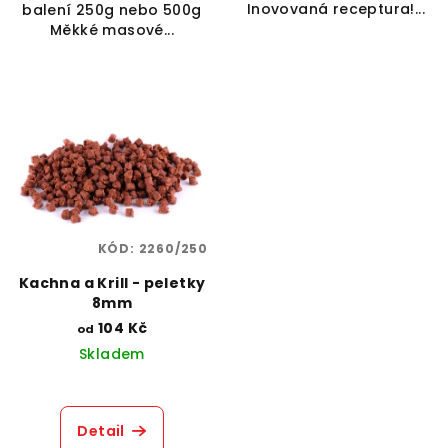
Inovovaná receptura!...
balení 250g nebo 500g
Měkké masové...
KÓD:
2260/250
Kachna a Krill - peletky
8mm
104 Kč
od
Skladem
Detail