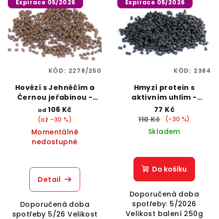
Expirace 05/2026
Expirace 05/2026
ý
d
p
u
i
k
s
t
p
ů
KÓD:
2278/250
KÓD:
2384
r
o
Hovězí s Jehněčím a
Hmyzí protein s
Černou jeřabinou -
aktivním uhlím -
d
peletky 8mm - expirace
peletky 8mm - expirace
106 Kč
77 Kč
od
u
110 Kč
(–30 %)
(až –30 %)
k
Skladem
Momentálně
nedostupné
t
ů
Do košíku
Detail
Doporučená doba
spotřeby: 5/2026
Doporučená doba
Velikost balení 250g
spotřeby 5/26 Velikost