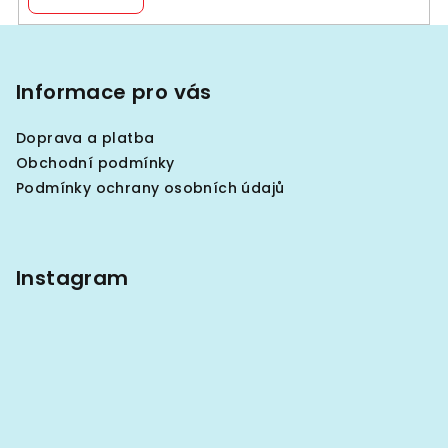
y
v
Z
ý
á
p
p
Informace pro vás
i
a
s
Doprava a platba
u
t
Obchodní podmínky
í
Podmínky ochrany osobních údajů
Instagram