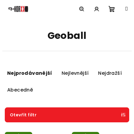
Přejít
na
obsah
Nákupn
Hledat
Přihlášení
Geoball
košík
Ř
a
Nejprodávanější
Nejlevnější
Nejdražší
z
e
Abecedně
n
í
p
Otevřít filtr
r
V
o