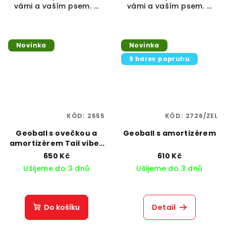
vámi a vaším psem. ...
vámi a vaším psem. ...
Novinka
Novinka
9 barev popruhu
KÓD:
2655
KÓD:
2726/ZEL
Geoball s ovečkou a
Geoball s amortizérem
amortizérem Tail vibes
only
650 Kč
610 Kč
Ušijeme do 3 dnů
Ušijeme do 3 dnů
Do košíku
Detail