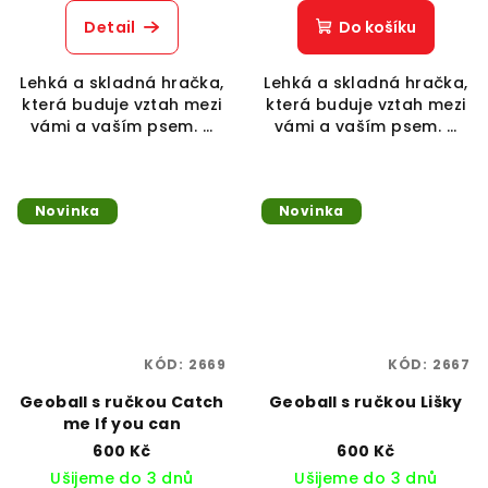
Detail
Do košíku
Lehká a skladná hračka,
Lehká a skladná hračka,
která buduje vztah mezi
která buduje vztah mezi
vámi a vaším psem. ...
vámi a vaším psem. ...
Novinka
Novinka
KÓD:
2669
KÓD:
2667
Geoball s ručkou Catch
Geoball s ručkou Lišky
me If you can
600 Kč
600 Kč
Ušijeme do 3 dnů
Ušijeme do 3 dnů