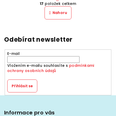
17
položek celkem
á
v
n
l
Nahoru
k
á
o
d
v
a
á
n
c
Odebírat newsletter
í
í
p
r
E-mail
v
k
Vložením e-mailu souhlasíte s
podmínkami
y
ochrany osobních údajů
v
ý
Přihlásit se
p
i
Z
s
á
u
p
Informace pro vás