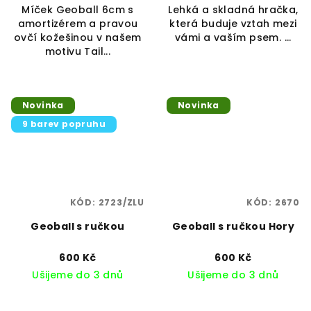
Míček Geoball 6cm s
Lehká a skladná hračka,
amortizérem a pravou
která buduje vztah mezi
ovčí kožešinou v našem
vámi a vaším psem. ...
motivu Tail...
Novinka
Novinka
9 barev popruhu
KÓD:
2723/ZLU
KÓD:
2670
Geoball s ručkou
Geoball s ručkou Hory
600 Kč
600 Kč
Ušijeme do 3 dnů
Ušijeme do 3 dnů