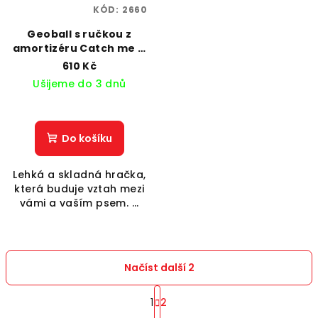
KÓD:
2660
Geoball s ručkou z
amortizéru Catch me If
you can
610 Kč
Ušijeme do 3 dnů
Do košíku
Lehká a skladná hračka,
která buduje vztah mezi
vámi a vaším psem. ...
Načíst další 2
S
t
1
2
O
r