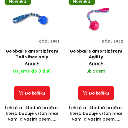
Novinka
Novinka
ý
d
p
u
i
k
s
t
p
ů
KÓD:
2661
KÓD:
2662
r
o
Geoball s amortizérem
Geoball s amortizérem
Tail vibes only
Agility
d
610 Kč
610 Kč
u
Ušijeme do 3 dnů
Skladem
k
t
ů
Do košíku
Do košíku
Lehká a skladná hračka,
Lehká a skladná hračka,
která buduje vztah mezi
která buduje vztah mezi
vámi a vaším psem. ...
vámi a vaším psem. ...