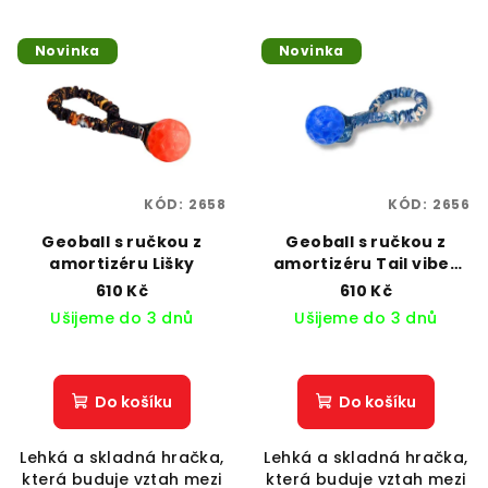
Novinka
Novinka
KÓD:
2658
KÓD:
2656
Geoball s ručkou z
Geoball s ručkou z
amortizéru Lišky
amortizéru Tail vibes
only
610 Kč
610 Kč
Ušijeme do 3 dnů
Ušijeme do 3 dnů
Do košíku
Do košíku
Lehká a skladná hračka,
Lehká a skladná hračka,
která buduje vztah mezi
která buduje vztah mezi