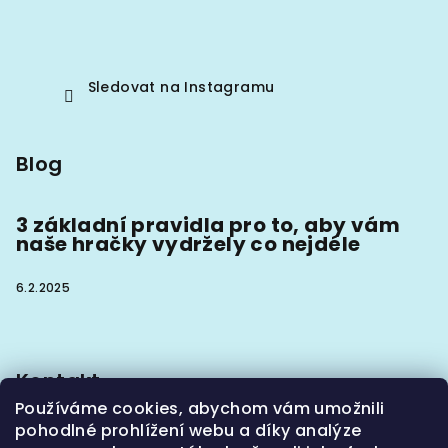
Sledovat na Instagramu
Blog
3 základní pravidla pro to, aby vám
naše hračky vydržely co nejdéle
6.2.2025
Kontakt
Používáme cookies, abychom vám umožnili
info
@
hoaxx.cz
pohodlné prohlížení webu a díky analýze
+420774302133