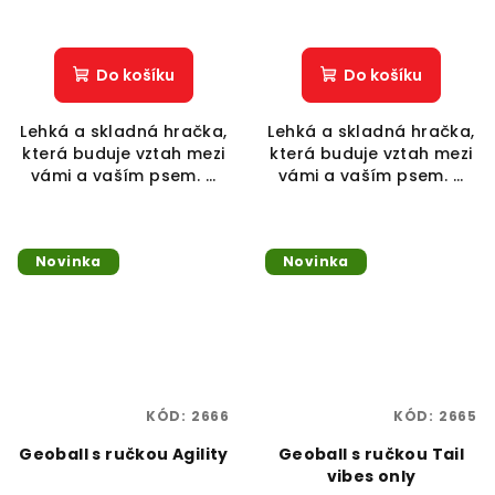
Do košíku
Do košíku
Lehká a skladná hračka,
Lehká a skladná hračka,
která buduje vztah mezi
která buduje vztah mezi
vámi a vaším psem. ...
vámi a vaším psem. ...
Novinka
Novinka
KÓD:
2666
KÓD:
2665
Geoball s ručkou Agility
Geoball s ručkou Tail
vibes only