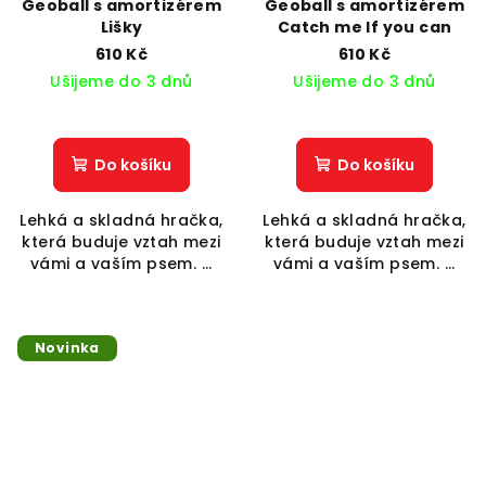
Geoball s amortizérem
Geoball s amortizérem
Lišky
Catch me If you can
610 Kč
610 Kč
Ušijeme do 3 dnů
Ušijeme do 3 dnů
Do košíku
Do košíku
Lehká a skladná hračka,
Lehká a skladná hračka,
která buduje vztah mezi
která buduje vztah mezi
vámi a vaším psem. ...
vámi a vaším psem. ...
Novinka