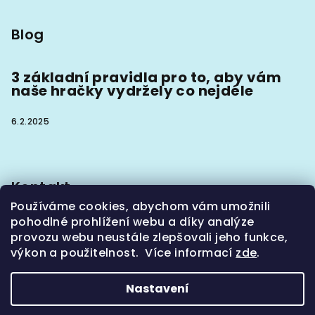
Blog
3 základní pravidla pro to, aby vám
naše hračky vydržely co nejdéle
6.2.2025
Kontakt
Používáme cookies, abychom vám umožnili
info
@
hoaxx.cz
pohodlné prohlížení webu a díky analýze
+420774302133
provozu webu neustále zlepšovali jeho funkce,
výkon a použitelnost. Více informací
zde
.
Nastavení
Copyright 2026
Hoaxx - obojky, vodítka a hračky