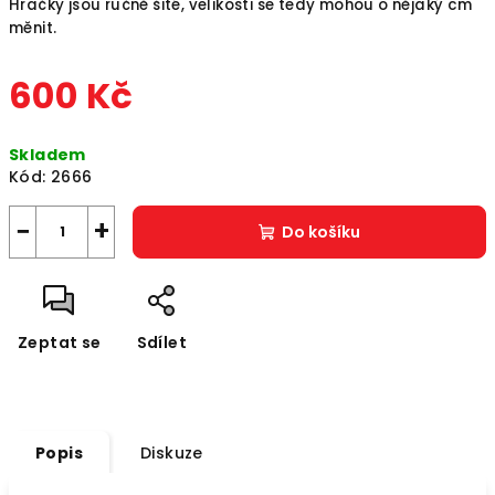
Hračky jsou ručně šité, velikosti se tedy mohou o nějaký cm
měnit.
600 Kč
Měrná
Skladem
cena:
Kód:
2666
−
+
Do košíku
Zeptat se
Sdílet
Popis
Diskuze