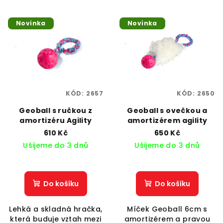
Novinka
Novinka
KÓD:
2657
KÓD:
2650
Geoball s ručkou z
Geoball s ovečkou a
amortizéru Agility
amortizérem agility
610 Kč
650 Kč
Ušijeme do 3 dnů
Ušijeme do 3 dnů
Do košíku
Do košíku
Lehká a skladná hračka,
Míček Geoball 6cm s
která buduje vztah mezi
amortizérem a pravou