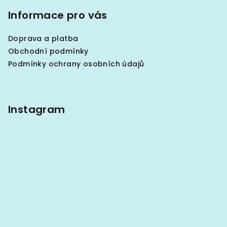
á
p
p
Informace pro vás
i
a
s
Doprava a platba
u
t
Obchodní podmínky
í
Podmínky ochrany osobních údajů
Instagram