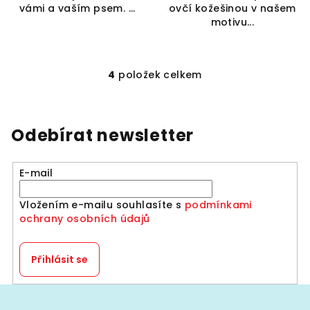
vámi a vaším psem. ...
ovčí kožešinou v našem
motivu...
4
položek celkem
O
v
l
á
Odebírat newsletter
d
a
E-mail
c
í
Vložením e-mailu souhlasíte s
podmínkami
p
ochrany osobních údajů
r
v
k
Přihlásit se
y
v
Z
ý