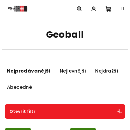
Přejít
na
obsah
Nákupn
Hledat
Přihlášení
Geoball
košík
Ř
a
Nejprodávanější
Nejlevnější
Nejdražší
z
e
Abecedně
n
í
p
Otevřít filtr
r
V
o