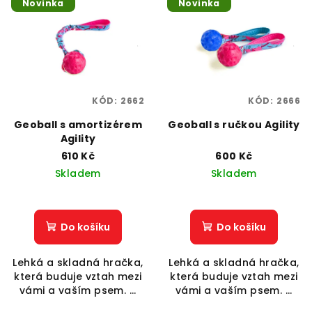
Novinka
Novinka
ý
d
p
u
i
k
s
t
p
ů
KÓD:
2662
KÓD:
2666
r
o
Geoball s amortizérem
Geoball s ručkou Agility
Agility
d
610 Kč
600 Kč
u
Skladem
Skladem
k
t
ů
Do košíku
Do košíku
Lehká a skladná hračka,
Lehká a skladná hračka,
která buduje vztah mezi
která buduje vztah mezi
vámi a vaším psem. ...
vámi a vaším psem. ...