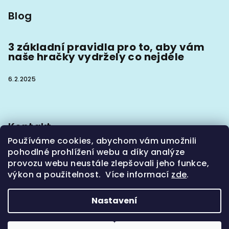
Blog
3 základní pravidla pro to, aby vám
naše hračky vydržely co nejdéle
6.2.2025
Kontakt
Používáme cookies, abychom vám umožnili
info
@
hoaxx.cz
pohodlné prohlížení webu a díky analýze
+420774302133
provozu webu neustále zlepšovali jeho funkce,
výkon a použitelnost. Více informací
zde
.
Nastavení
Copyright 2026
Hoaxx - obojky, vodítka a hračky
pro psy
. Všechna práva vyhrazena.