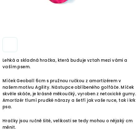
Lehká a skladná hračka, která buduje vztah mezi vámi a
vaším psem.
Míček Geoball 6cm s pružnou ručkou z amortizérem v
našem motivu Agility. Nástupce oblíbeného golfáče. Míček
skvěle skáče, je krásně měkoučký, vyroben z netoxické gumy.
Amortizér tlumí prudké nárazy a šetří jak vaše ruce, tak i krk
psa.
Hračky jsou ručně šité, velikosti se tedy mohou o nějaký cm
měnit.