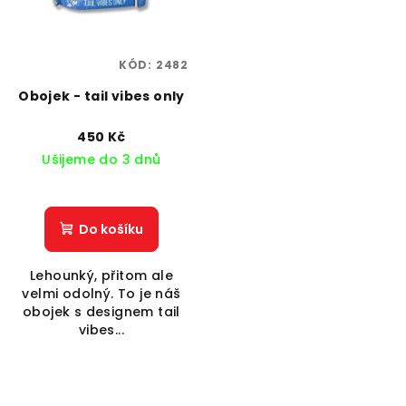
KÓD:
2482
Obojek - tail vibes only
450 Kč
Ušijeme do 3 dnů
Do košíku
Lehounký, přitom ale
velmi odolný. To je náš
obojek s designem tail
vibes...