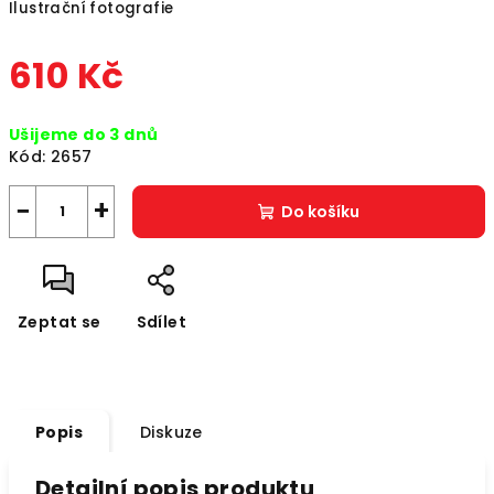
Ilustrační fotografie
610 Kč
Měrná
Ušijeme do 3 dnů
cena:
Kód:
2657
−
+
Do košíku
Zeptat se
Sdílet
Popis
Diskuze
Detailní popis produktu