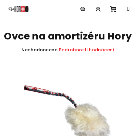
Přejít
na
obsah
Nákupn
Hledat
Přihlášení
Ovce na amortizéru Hory
košík
Průměrné
Neohodnoceno
Podrobnosti hodnocení
hodnocení
produktu
je
0,0
z
5
hvězdiček.