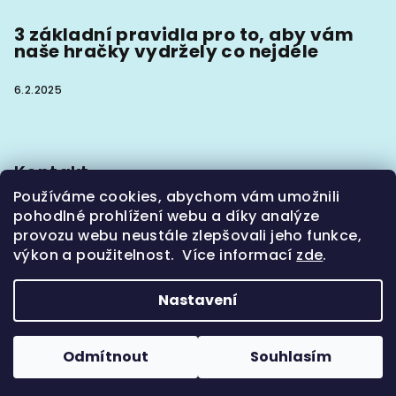
3 základní pravidla pro to, aby vám
naše hračky vydržely co nejdéle
6.2.2025
Kontakt
Používáme cookies, abychom vám umožnili
info
@
hoaxx.cz
pohodlné prohlížení webu a díky analýze
+420774302133
provozu webu neustále zlepšovali jeho funkce,
výkon a použitelnost. Více informací
zde
.
Nastavení
Copyright 2026
Hoaxx - obojky, vodítka a hračky
pro psy
. Všechna práva vyhrazena.
Odmítnout
Souhlasím
Vytvořil Shoptet