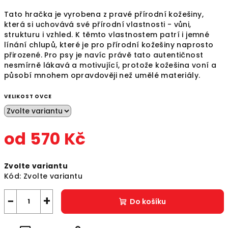
Tato hračka je vyrobena z pravé přírodní kožešiny,
která si uchovává své přírodní vlastnosti - vůni,
strukturu i vzhled. K těmto vlastnostem patrí i jemné
línání chlupů, které je pro přírodní kožešiny naprosto
přirozené. Pro psy je navíc právě tato autentičnost
nesmírně lákavá a motivující, protože kožešina voní a
působí mnohem opravdověji než umělé materiály.
VELIKOST OVCE
od
570 Kč
Měrná
Zvolte variantu
cena:
Kód:
Zvolte variantu
−
+
Do košíku