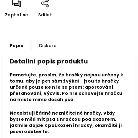
Zeptat se
Sdílet
Popis
Diskuze
Detailní popis produktu
Pamatujte, prosím, že hračky nejsou určeny k
tomu, aby je pes sám žvýkal - jsou to hračky
určené pouze ke hře se psem: aportování,
přetahování, výcvik. Po hře schovejte hračku
na místo mimo dosah psa.
Neexistují žádné nezničitelné hračky, vždy
byste měli mít psa s hračkou pod dozorem,
jakmile dojde k poškození hračky, okamžitě ji
psovi odeberte.