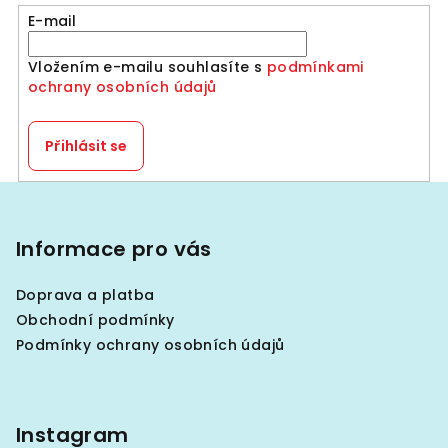
E-mail
Vložením e-mailu souhlasíte s
podmínkami
ochrany osobních údajů
Přihlásit se
Z
á
p
Informace pro vás
a
Doprava a platba
t
Obchodní podmínky
í
Podmínky ochrany osobních údajů
Instagram