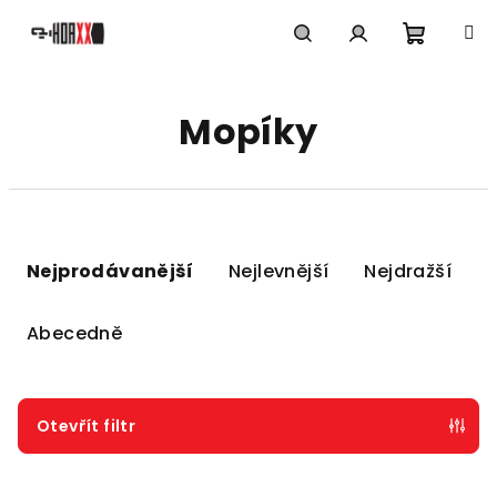
Přejít
na
obsah
Nákupn
Hledat
Přihlášení
Mopíky
košík
Ř
a
Nejprodávanější
Nejlevnější
Nejdražší
z
e
Abecedně
n
í
p
Otevřít filtr
r
V
o