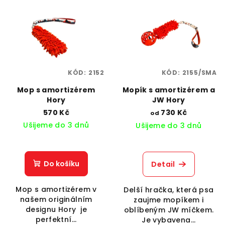
ý
d
p
u
i
k
s
t
p
ů
KÓD:
2152
KÓD:
2155/SMA
r
o
Mop s amortizérem
Mopík s amortizérem a
Hory
JW Hory
d
570 Kč
730 Kč
od
u
Ušijeme do 3 dnů
Ušijeme do 3 dnů
k
t
ů
Do košíku
Detail
Mop s amortizérem v
Delší hračka, která psa
našem originálním
zaujme mopíkem i
designu Hory je
oblíbeným JW míčkem.
perfektní...
Je vybavena...