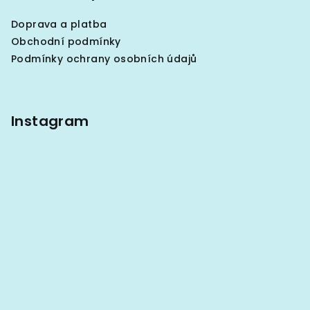
a
s
Doprava a platba
u
t
Obchodní podmínky
í
Podmínky ochrany osobních údajů
Instagram