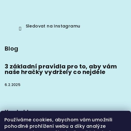
Sledovat na Instagramu
Blog
3 základní pravidla pro to, aby vám
naše hračky vydržely co nejdéle
6.2.2025
Kontakt
Používáme cookies, abychom vám umožnili
info
@
hoaxx.cz
pohodlné prohlížení webu a díky analýze