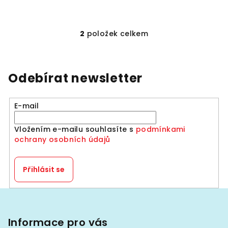
2
položek celkem
O
v
l
á
Odebírat newsletter
d
a
E-mail
c
í
Vložením e-mailu souhlasíte s
podmínkami
p
ochrany osobních údajů
r
v
k
Přihlásit se
y
v
Z
ý
á
p
p
Informace pro vás
i