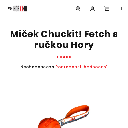
Přejít
na
obsah
Nákupn
Hledat
Přihlášení
Míček Chuckit! Fetch s
košík
ručkou Hory
HOAXX
Průměrné
Neohodnoceno
Podrobnosti hodnocení
hodnocení
produktu
je
0,0
z
5
hvězdiček.