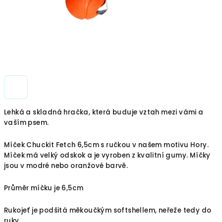
Lehká a skladná hračka, která buduje vztah mezi vámi a
vaším psem.
Míček Chuckit Fetch 6,5cm s ručkou v našem motivu Hory.
Míček má velký odskok a je vyroben z kvalitní gumy. Míčky
jsou v modré nebo oranžové barvě.
Průměr míčku je 6,5cm
Rukojeť je podšitá měkoučkým softshellem, neřeže tedy do
ruky.