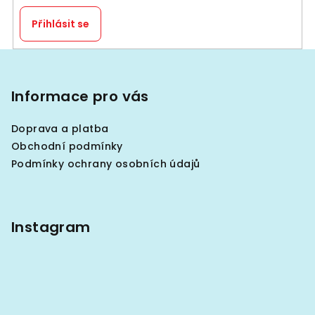
Přihlásit se
Z
á
p
Informace pro vás
a
Doprava a platba
t
Obchodní podmínky
í
Podmínky ochrany osobních údajů
Instagram