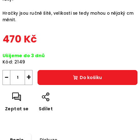
Hračky jsou ručně šité, velikosti se tedy mohou o nějaký cm
měnit.
470 Kč
Měrná
Ušijeme do 3 dnů
cena:
Kód:
2149
−
+
Do košíku
Zeptat se
Sdílet