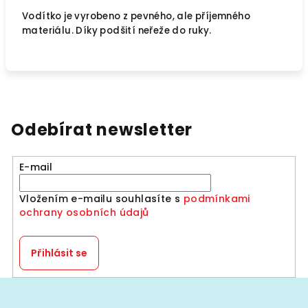
Vodítko je vyrobeno z pevného, ale příjemného
materiálu. Díky podšití neřeže do ruky.
Odebírat newsletter
E-mail
Vložením e-mailu souhlasíte s
podmínkami
ochrany osobních údajů
Přihlásit se
Z
á