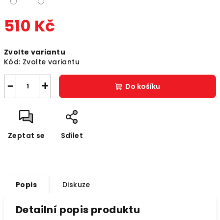
510 Kč
Měrná
Zvolte variantu
cena:
Kód:
Zvolte variantu
−
+
Do košíku
Zeptat se
Sdílet
Popis
Diskuze
Detailní popis produktu