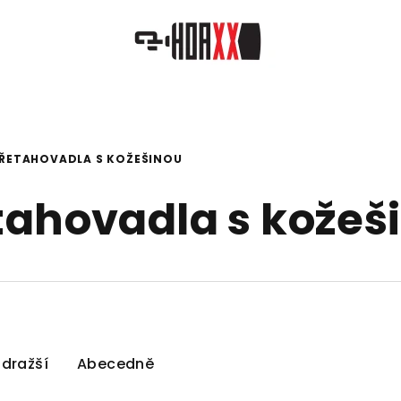
ŘETAHOVADLA S KOŽEŠINOU
tahovadla s kožeš
jdražší
Abecedně