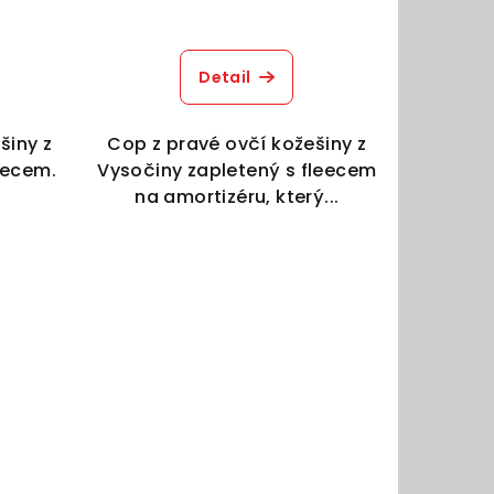
Detail
šiny z
Cop z pravé ovčí kožešiny z
eecem.
Vysočiny zapletený s fleecem
na amortizéru, který...