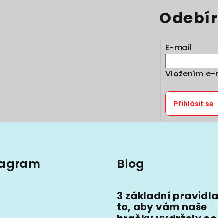
l
Odebír
á
d
a
E-mail
c
í
Vložením e-
p
r
Přihlásit se
v
k
y
v
tagram
Blog
ý
p
i
3 základní pravidla
to, aby vám naše
s