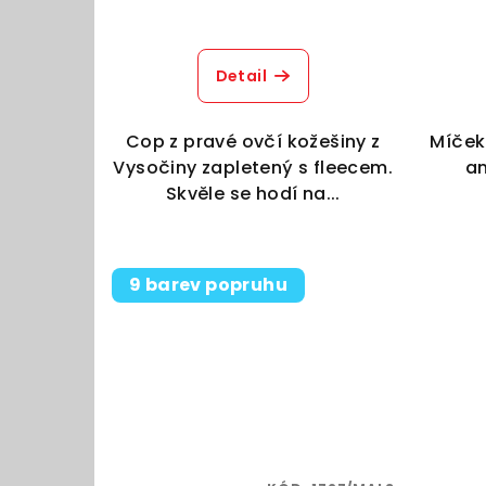
u
k
Detail
t
ů
Cop z pravé ovčí kožešiny z
Míček
Vysočiny zapletený s fleecem.
am
Skvěle se hodí na...
9 barev popruhu