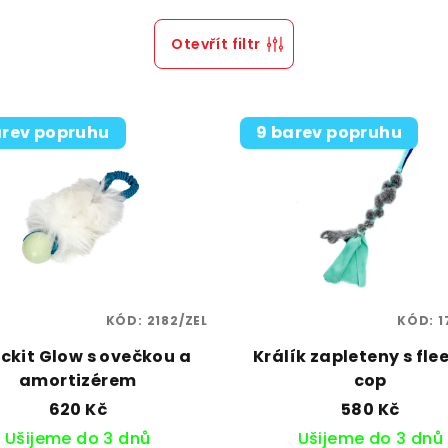
Otevřít filtr
arev popruhu
9 barev popruhu
KÓD:
2182/ZEL
KÓD:
1
ckit Glow s ovečkou a
Králík zapleteny s fl
amortizérem
cop
620 Kč
580 Kč
Ušijeme do 3 dnů
Ušijeme do 3 dnů