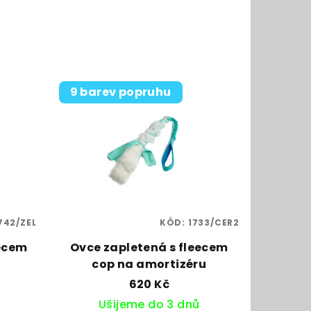
9 barev popruhu
742/ZEL
KÓD:
1733/CER2
eecem
Ovce zapletená s fleecem
cop na amortizéru
620 Kč
Ušijeme do 3 dnů