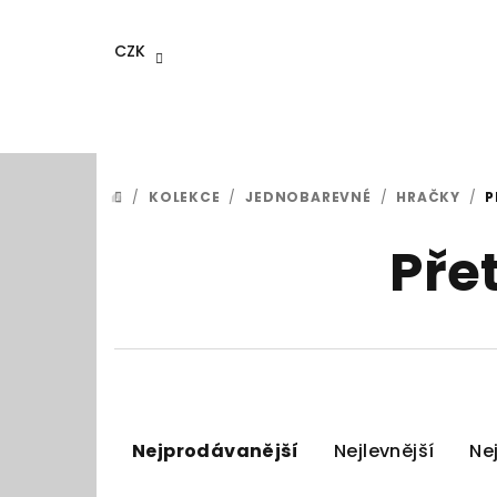
Přejít
na
CZK
obsah
/
KOLEKCE
/
JEDNOBAREVNÉ
/
HRAČKY
/
P
DOMŮ
Pře
Ř
Nejprodávanější
Nejlevnější
Ne
a