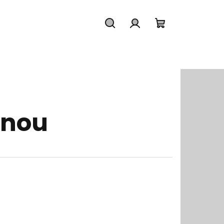
Hledat
Přihlášení
Nákupní
košík
inou