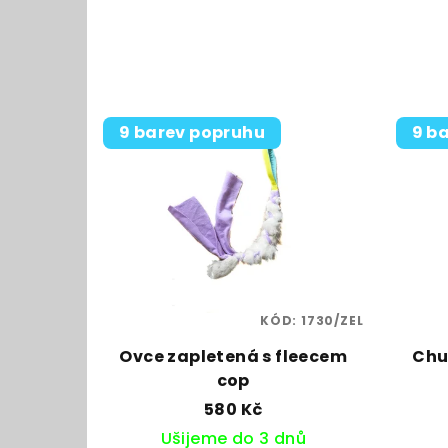
z
e
n
V
í
9 barev popruhu
9 b
ý
p
p
r
i
o
s
d
p
u
KÓD:
1730/ZEL
r
k
Ovce zapletená s fleecem
Chu
o
t
cop
580 Kč
d
ů
Ušijeme do 3 dnů