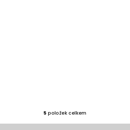
5
položek celkem
O
v