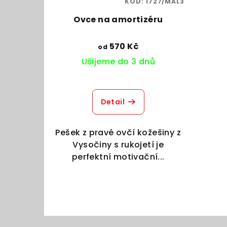
KÓD:
1727/MAL3
Ovce na amortizéru
570 Kč
od
Ušijeme do 3 dnů
Detail
Pešek z pravé ovčí kožešiny z
Vysočiny s rukojetí je
perfektní motivační...