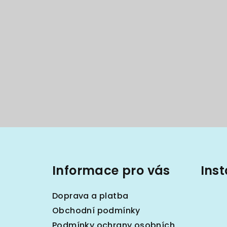
Z
á
Informace pro vás
Ins
p
a
Doprava a platba
t
Obchodní podmínky
Podmínky ochrany osobních