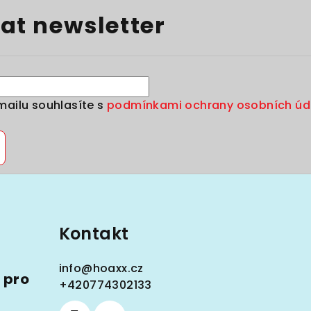
at newsletter
mailu souhlasíte s
podmínkami ochrany osobních úd
Kontakt
info
@
hoaxx.cz
 pro
+420774302133