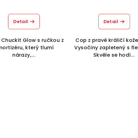
Detail
Detail
 Chuckit Glow s ručkou z
Cop z pravé králičí kože
ortizéru, který tlumí
Vysočiny zapletený s fl
nárazy,...
Skvěle se hodí...