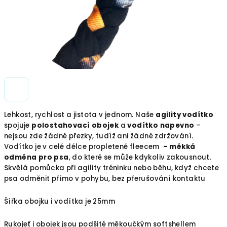
Lehkost, rychlost a jistota v jednom. Naše
agility vodítko
spojuje
polostahovací obojek
a
vodítko napevno
–
nejsou zde žádné přezky, tudíž ani žádné zdržování.
Vodítko je v celé délce propletené fleecem
– měkká
odměna pro psa
, do které se může kdykoliv zakousnout.
Skvělá pomůcka při agility tréninku nebo běhu, když chcete
psa odměnit přímo v pohybu, bez přerušování kontaktu
Šířka obojku i vodítka je 25mm
Rukojeť i obojek jsou podšité měkoučkým softshellem