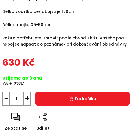
Délka vodítka bez obojku je 120cm
Délka obojku 35-50cm
Pokud potřebujete upravit podle obvodu krku vašeho psa -
neboj se napsat do poznámek při dokončování objednávky
630 Kč
Měrná
Ušijeme do 3 dnů
cena:
Kód:
2284
−
+
Do košíku
Zeptat se
Sdílet