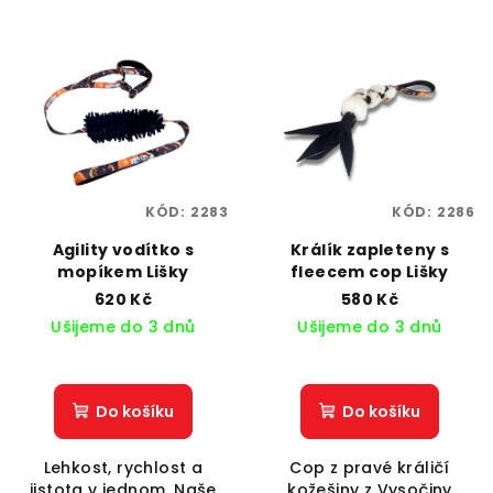
KÓD:
2283
KÓD:
2286
Agility vodítko s
Králík zapleteny s
mopíkem Lišky
fleecem cop Lišky
620 Kč
580 Kč
Ušijeme do 3 dnů
Ušijeme do 3 dnů
Do košíku
Do košíku
Lehkost, rychlost a
Cop z pravé králičí
jistota v jednom. Naše
kožešiny z Vysočiny