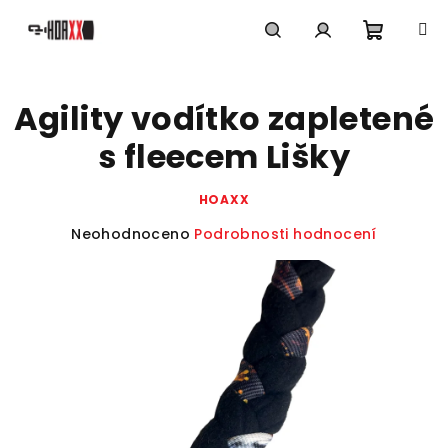
Přejít
na
obsah
Nákupn
Hledat
Přihlášení
Agility vodítko zapletené
košík
s fleecem Lišky
HOAXX
Průměrné
Neohodnoceno
Podrobnosti hodnocení
hodnocení
produktu
je
0,0
z
5
hvězdiček.