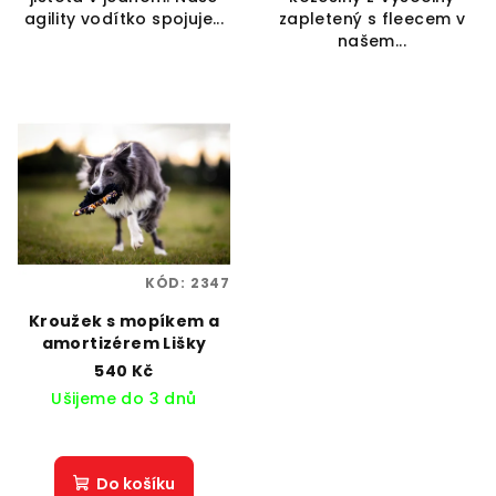
agility vodítko spojuje...
zapletený s fleecem v
našem...
KÓD:
2347
Kroužek s mopíkem a
amortizérem Lišky
540 Kč
Ušijeme do 3 dnů
Do košíku