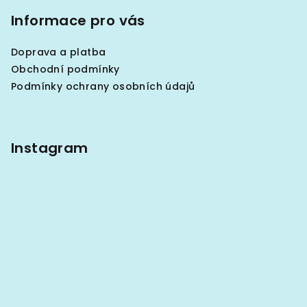
á
p
p
Informace pro vás
i
a
s
Doprava a platba
u
t
Obchodní podmínky
í
Podmínky ochrany osobních údajů
Instagram