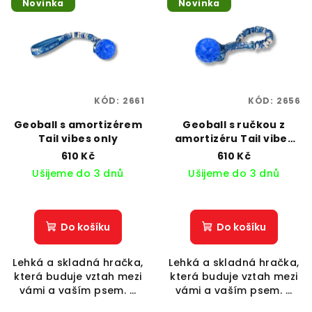
Novinka
Novinka
ý
d
p
u
i
k
s
t
p
ů
KÓD:
2661
KÓD:
2656
r
o
Geoball s amortizérem
Geoball s ručkou z
Tail vibes only
amortizéru Tail vibes
d
only
610 Kč
610 Kč
u
Ušijeme do 3 dnů
Ušijeme do 3 dnů
k
t
ů
Do košíku
Do košíku
Lehká a skladná hračka,
Lehká a skladná hračka,
která buduje vztah mezi
která buduje vztah mezi
vámi a vaším psem. ...
vámi a vaším psem. ...