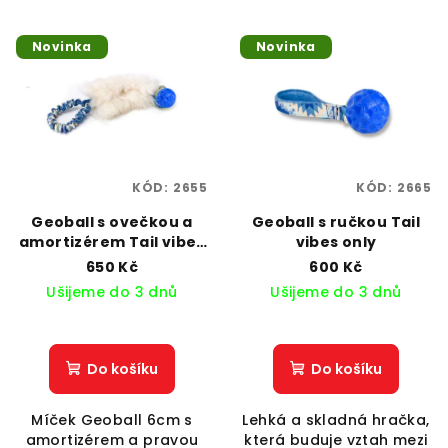
Novinka
Novinka
KÓD:
2655
KÓD:
2665
Geoball s ovečkou a
Geoball s ručkou Tail
amortizérem Tail vibes
vibes only
only
650 Kč
600 Kč
Ušijeme do 3 dnů
Ušijeme do 3 dnů
Do košíku
Do košíku
Míček Geoball 6cm s
Lehká a skladná hračka,
amortizérem a pravou
která buduje vztah mezi