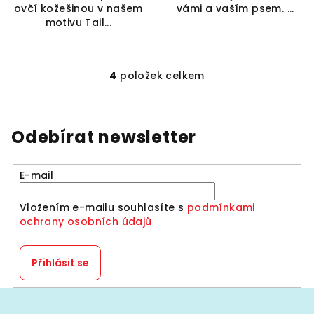
ovčí kožešinou v našem
vámi a vaším psem. ...
motivu Tail...
4
položek celkem
O
v
l
á
Odebírat newsletter
d
a
E-mail
c
í
Vložením e-mailu souhlasíte s
podmínkami
p
ochrany osobních údajů
r
v
k
Přihlásit se
y
v
Z
ý