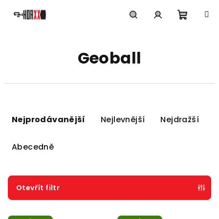
Přejít
na
obsah
Nákupn
Hledat
Přihlášení
Geoball
košík
Ř
a
Nejprodávanější
Nejlevnější
Nejdražší
z
e
Abecedně
n
í
p
Otevřít filtr
r
V
o