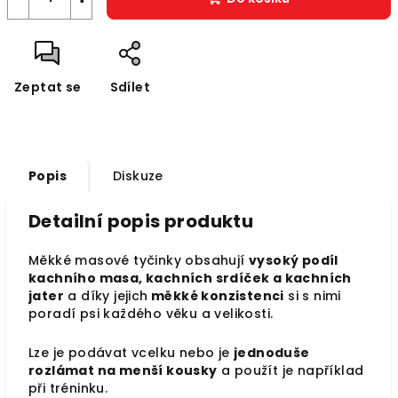
Zeptat se
Sdílet
Popis
Diskuze
Detailní popis produktu
Měkké masové tyčinky obsahují
vysoký podíl
kachního masa, kachních srdíček a kachních
jater
a díky jejich
měkké konzistenci
si s nimi
poradí psi každého věku a velikosti.
Lze je podávat vcelku nebo je
jednoduše
rozlámat na menší kousky
a použít je například
při tréninku.