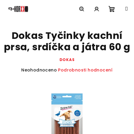
Přejít
na
obsah
Nákupn
Hledat
Přihlášení
Dokas Tyčinky kachní
košík
prsa, srdíčka a játra 60 g
DOKAS
Průměrné
Neohodnoceno
Podrobnosti hodnocení
hodnocení
produktu
je
0,0
z
5
hvězdiček.