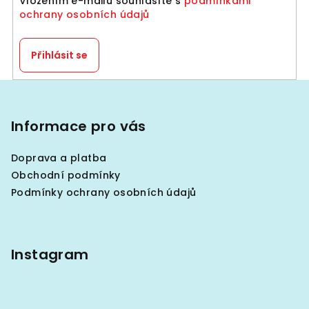
Vložením e-mailu souhlasíte s
podmínkami
ochrany osobních údajů
Přihlásit se
Z
á
p
Informace pro vás
a
Doprava a platba
t
Obchodní podmínky
í
Podmínky ochrany osobních údajů
Instagram