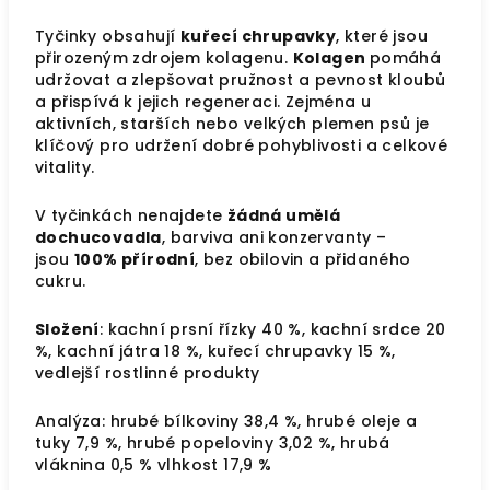
Tyčinky obsahují
kuřecí chrupavky
, které jsou
přirozeným zdrojem kolagenu.
Kolagen
pomáhá
udržovat a zlepšovat pružnost a pevnost kloubů
a přispívá k jejich regeneraci. Zejména u
aktivních, starších nebo velkých plemen psů je
klíčový pro udržení dobré pohyblivosti a celkové
vitality.
V tyčinkách nenajdete
žádná umělá
dochucovadla
, barviva ani konzervanty –
jsou
100% přírodní
, bez obilovin a přidaného
cukru.
Složení
: kachní prsní řízky 40 %, kachní srdce 20
%, kachní játra 18 %, kuřecí chrupavky 15 %,
vedlejší rostlinné produkty
Analýza: hrubé bílkoviny 38,4 %, hrubé oleje a
tuky 7,9 %, hrubé popeloviny 3,02 %, hrubá
vláknina 0,5 % vlhkost 17,9 %