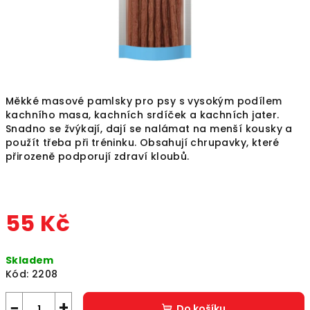
Měkké masové pamlsky pro psy s vysokým podílem
kachního masa, kachních srdíček a kachních jater.
Snadno se žvýkají, dají se nalámat na menší kousky a
použít třeba při tréninku. Obsahují chrupavky, které
přirozeně podporují zdraví kloubů.
55 Kč
Měrná
Skladem
cena:
Kód:
2208
−
+
Do košíku