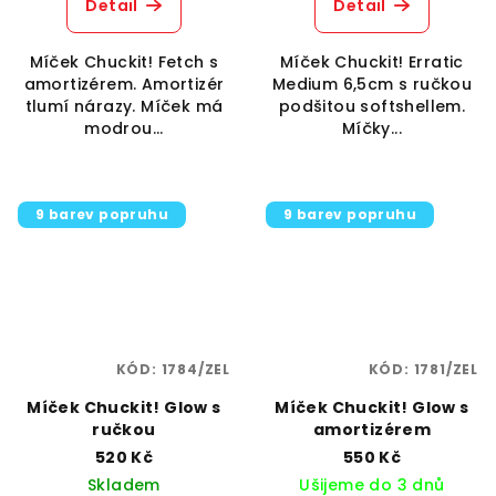
Detail
Detail
Míček Chuckit! Fetch s
Míček Chuckit! Erratic
amortizérem. Amortizér
Medium 6,5cm s ručkou
tlumí nárazy. Míček má
podšitou softshellem.
modrou...
Míčky...
9 barev popruhu
9 barev popruhu
KÓD:
1784/ZEL
KÓD:
1781/ZEL
Míček Chuckit! Glow s
Míček Chuckit! Glow s
ručkou
amortizérem
520 Kč
550 Kč
Skladem
Ušijeme do 3 dnů