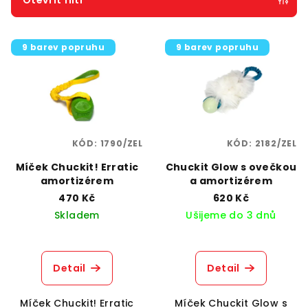
Otevřít filtr
r
V
o
9 barev popruhu
9 barev popruhu
ý
d
p
u
i
k
s
t
p
ů
KÓD:
1790/ZEL
KÓD:
2182/ZEL
r
o
Míček Chuckit! Erratic
Chuckit Glow s ovečkou
amortizérem
a amortizérem
d
470 Kč
620 Kč
u
Skladem
Ušijeme do 3 dnů
k
t
ů
Detail
Detail
Míček Chuckit! Erratic
Míček Chuckit Glow s