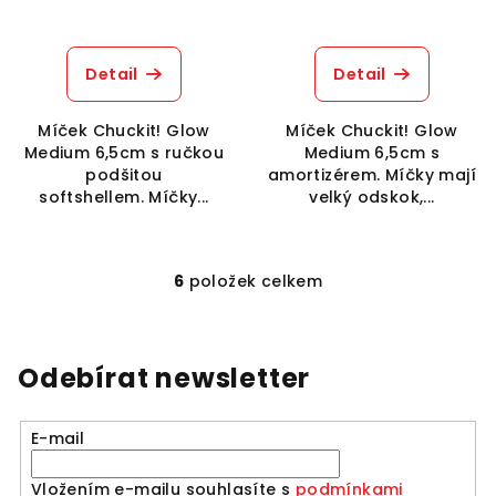
Detail
Detail
Míček Chuckit! Glow
Míček Chuckit! Glow
Medium 6,5cm s ručkou
Medium 6,5cm s
podšitou
amortizérem. Míčky mají
softshellem. Míčky...
velký odskok,...
6
položek celkem
O
v
l
á
Odebírat newsletter
d
a
E-mail
c
í
Vložením e-mailu souhlasíte s
podmínkami
p