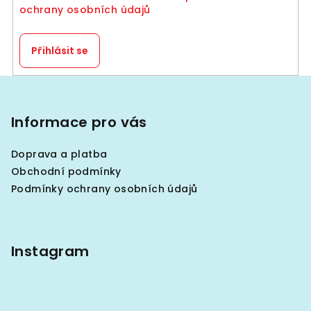
ochrany osobních údajů
r
v
k
Přihlásit se
y
v
Z
ý
á
p
p
Informace pro vás
i
a
s
Doprava a platba
u
t
Obchodní podmínky
í
Podmínky ochrany osobních údajů
Instagram