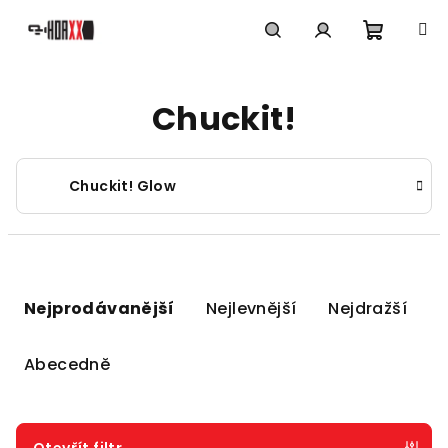
Přejít
na
obsah
Nákupn
Hledat
Přihlášení
Chuckit!
košík
Chuckit! Glow
Ř
a
Nejprodávanější
Nejlevnější
Nejdražší
z
e
Abecedně
n
í
p