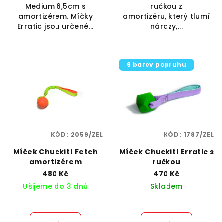
Medium 6,5cm s
ručkou z
amortizérem. Míčky
amortizéru, který tlumí
Erratic jsou určené...
nárazy,...
9 barev popruhu
KÓD:
2059/ZEL
KÓD:
1787/ZEL
Míček Chuckit! Fetch
Míček Chuckit! Erratic s
amortizérem
ručkou
480 Kč
470 Kč
Ušijeme do 3 dnů
Skladem